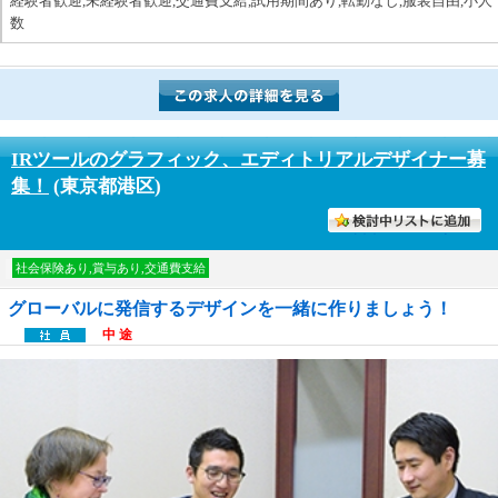
経験者歓迎,未経験者歓迎,交通費支給,試用期間あり,転勤なし,服装自由,小人
数
IRツールのグラフィック、エディトリアルデザイナー募
集！
(東京都港区)
討中リストに入れる
社会保険あり,賞与あり,交通費支給
グローバルに発信するデザインを一緒に作りましょう！
中 途