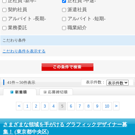
正社員 -新卒-
正社員 -中途-
契約社員
派遣社員
アルバイト -長期-
アルバイト -短期-
業務委託
職業紹介
こだわり条件
こだわり条件を表示する
表示件数：
41件～50件表示
1
2
3
4
5
6
7
8
9
10
さまざまな領域を手がける グラフィックデザイナー募
集！
(東京都中央区)