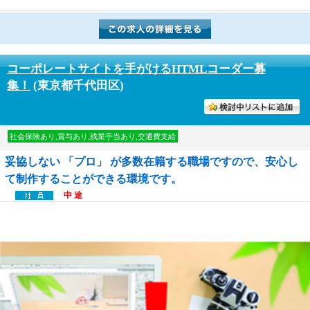
コーポレートサイトを手がけるHTMLコーダー募
集！
(東京都千代田区)
討中リストに入れる
社会保険あり,賞与あり,残業手当あり,交通費支給
妥協しない 「プロ」 が多数在籍する職場ですので、安心し
て制作することができる環境です。
中 途