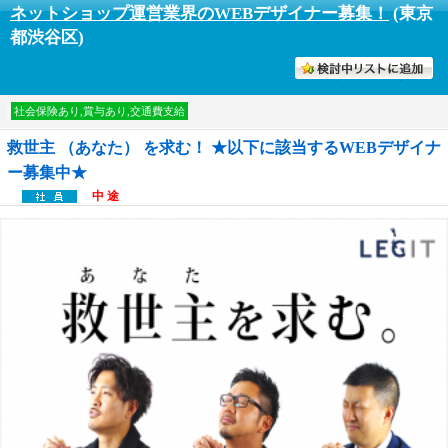
ネットショップ運営業界のWEBデザイナー募集！
(東京
都渋谷区)
討中リストに入れる
社会保険あり,賞与あり,交通費支給
救世主 （あなた） を求む！ ★以下に該当するWEBデザイナ
ー募集中★
中 途