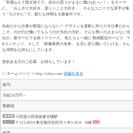
「常識なんて脱ぎ捨てて、自分の思うがままに働けばいい！」 をテーマ
に、「おふざけ大好き、楽しいこと大好き」、そんなユニークな若手が集
う ”ろけすた” で、新たな仲間を大募集中です。
自由だから仕事が窮屈にならない！ デザインを柔軟に作りだす仕事だから
こそ、のびのび働いてもらうのが当社の方針。 そんな勢いの止まらない当
社が、新サービスを続々リリース。 私たちと一緒に 動画配信サービス・V
Rコンテンツ、そして 「映像業界の未来」 を共に切り開いていける、そん
な仲間を心待ちにしています。
意欲ある方のご応募、お待ちしています！
◇ ホームページ ⇒ http://crluo.com/
詳細を見る
給与
月給24万円～
勤務地
小田急小田原線参宮橋駅
〒151-0053 東京都渋谷区代々木3-36-8 B棟