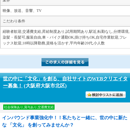
業界
映像、放送、音響、TV
こだわり条件
経験者歓迎,交通費支給,昇給制度あり,試用期間あり,駅近,転勤なし,分煙環境,
染髪・長髪可,服装自由,車・バイク通勤OK,掛け持ちOK,自宅作業歓迎,フレ
ックス歓迎,18時以降勤務,資格を活かす,平均年齢20代,小人数
世の中に「文化」を創る、自社サイトのWEBクリエイタ
ー募集！
(大阪府大阪市北区)
討中リストに入れる
社会保険あり,賞与あり,交通費支給
インバウンド事業強化中！！私たちと一緒に、世の中に新た
な 「文化」 を創ってみませんか？