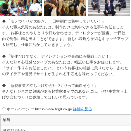
◆ 「モノづくりが大好き、一日中制作に集中していたい！」
そんな職人気質のあなたには、制作だけに集中できる仕事をお任せしま
す。 お客様とのやりとりや打ち合わせは、ディレクターが担当。 一日社
内で制作に精を出すことができます。 新しい表現や技術をキャッチアップ
＆研究し、仕事に活かしていきましょう。
◆ 「制作だけでなく、ディレクションや企画にも挑戦したい！」
そんな好奇心旺盛なタイプのあなたには、幅広い仕事をお任せします。
「サイト作りをお任せしたい」 というお客様の相談に乗りながら、あなた
のアイデアや意見でサイトが生まれる手応えを味わってください。
◆ 「新規事業の立ち上げや会社づくりって面白そう！」
そんなビジネスに興味がある起業家タイプのあなたには、ぜひ事業立ち上
げや会社づくりに参加してほしいと思っています。
◇ ホームページ ⇒ https://www.legit.co.jp/
詳細を見る
給与
月給23万円〜