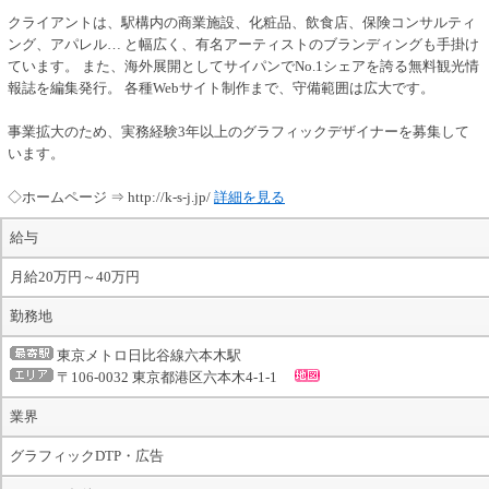
クライアントは、駅構内の商業施設、化粧品、飲食店、保険コンサルティ
ング、アパレル… と幅広く、有名アーティストのブランディングも手掛け
ています。 また、海外展開としてサイパンでNo.1シェアを誇る無料観光情
報誌を編集発行。 各種Webサイト制作まで、守備範囲は広大です。
事業拡大のため、実務経験3年以上のグラフィックデザイナーを募集して
います。
◇ホームページ ⇒ http://k-s-j.jp/
詳細を見る
給与
月給20万円～40万円
勤務地
東京メトロ日比谷線六本木駅
〒106-0032 東京都港区六本木4-1-1
業界
グラフィックDTP・広告