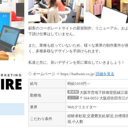
顧客のコーポレートサイトの新規制作、リニューアル、およ
下請け仕事はしていません。
また、業種も絞っていないため、様々な業界の制作案件が発
く、多種多様なデザインを手掛けられます。
私達と共に、良いデザインを世に輩出していきましょう！
◇ ホームページ ⇒ https://barbwire.co.jp/
詳細を見る
給与
時給1010円～
大阪市営地下鉄御堂筋線江坂
勤務地
〒564-0053 大阪府吹田市
業界
Webクリエイター
経験者歓迎,交通費支給,駅近,分煙環
こだわり条件
迎,小人数