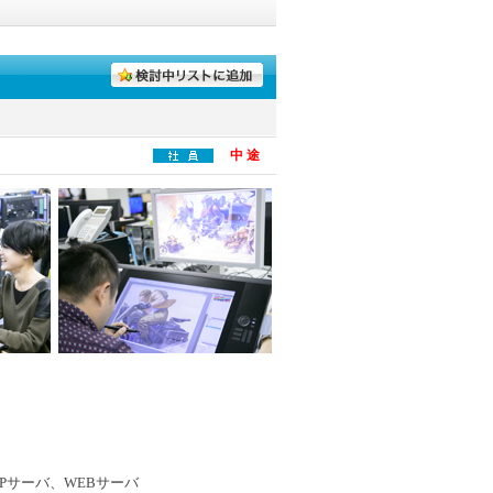
中 途
、FTPサーバ、WEBサーバ