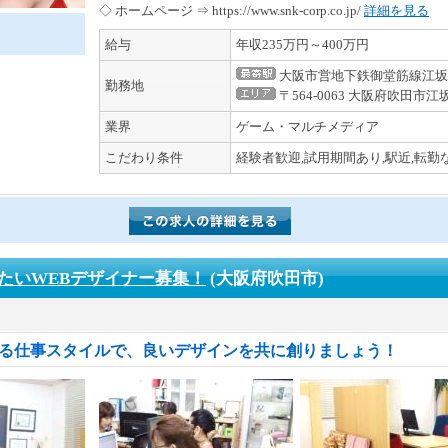
◇ ホームページ ⇒ https://www.snk-corp.co.jp/
詳細を見る
給与
年収235万円～400万円
大阪市営地下鉄御堂筋線江坂
勤務地
〒564-0063 大阪府吹田市江
業界
ゲーム・マルチメディア
こだわり条件
経験者歓迎,試用期間あり,駅近,転勤
たいWEBデザイナー募集！
(大阪府吹田市)
ある仕事スタイルで、良いデザインを共に創りましょう！