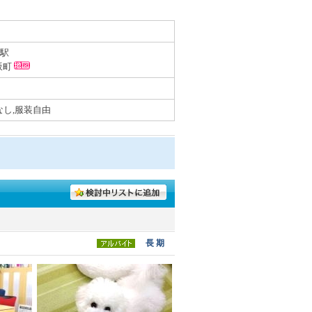
駅
坂町
なし,服装自由
長 期