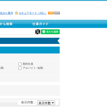
近みた案件
セキュアモード（SSL）
契約社員
長期-
アルバイト -短期-
表示件数：