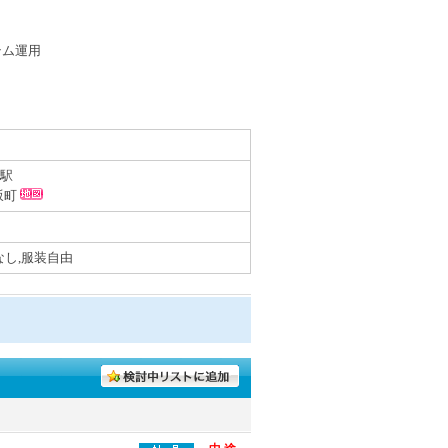
テム運用
駅
坂町
なし,服装自由