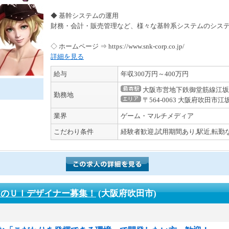
◆ 基幹システムの運用
財務・会計・販売管理など、様々な基幹系システムのシス
◇ ホームページ ⇒ https://www.snk-corp.co.jp/
詳細を見る
給与
年収300万円～400万円
大阪市営地下鉄御堂筋線江坂
勤務地
〒564-0063 大阪府吹田市江
業界
ゲーム・マルチメディア
こだわり条件
経験者歓迎,試用期間あり,駅近,転勤
ムのＵＩデザイナー募集！
(大阪府吹田市)