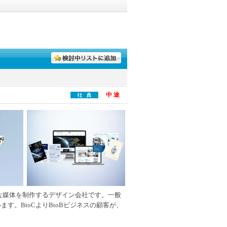
中 途
な媒体を制作するデザイン会社です。一般
す。BtoCよりBtoBビジネスの顧客が、