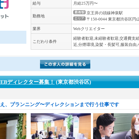
給与
月給25万円〜
京王井の頭線神泉駅
勤務地
〒150-0044 東京都渋谷区円
業界
Webクリエイター
経験者歓迎,未経験者歓迎,交通費支給
こだわり条件
近,分煙環境,染髪・長髪可,服装自由
EBディレクター募集！
(東京都渋谷区)
考え、プランニング〜ディレクションまで行う仕事です