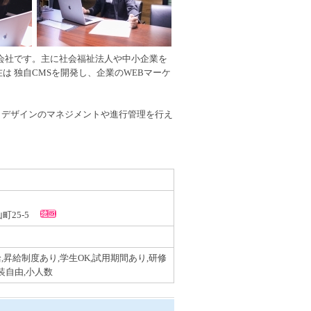
作会社です。主に社会福祉法人や中小企業を
は 独自CMSを開発し、企業のWEBマーケ
らデザインのマネジメントや進行管理を行え
山町25-5
,昇給制度あり,学生OK,試用期間あり,研修
装自由,小人数