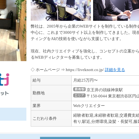
弊社は、2005年から企業のWEBサイトを制作している制
中心に、これまで3000サイト以上を制作してきました。現在
ティングをAIの技術を使いながら支援しています。
現在、社内クリエイティブを強化し、コンセプトの立案か
るWEBディレクターを募集しています。
◇ ホームページ ⇒ https://liveknott.co.jp/
詳細を見る
給与
月給25万円〜
京王井の頭線神泉駅
勤務地
〒150-0044 東京都渋谷区円
業界
Webクリエイター
経験者歓迎,未経験者歓迎,交通費支給
こだわり条件
有り,駅近,分煙環境,染髪・長髪可,服