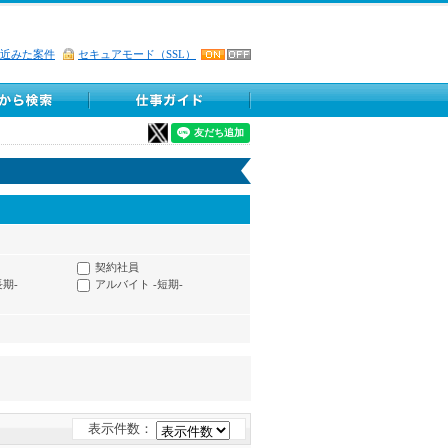
近みた案件
セキュアモード（SSL）
契約社員
長期-
アルバイト -短期-
表示件数：