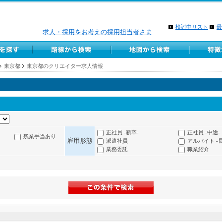
検討中リスト
最
求人・採用をお考えの採用担当者さま
東京都
東京都のクリエイター求人情報
正社員 -新卒-
正社員 -中途-
残業手当あり
雇用形態
派遣社員
アルバイト -
業務委託
職業紹介