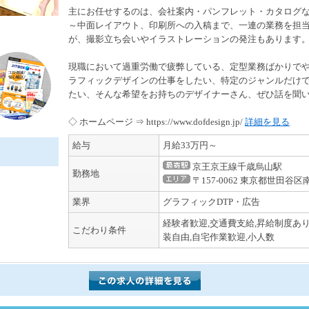
主にお任せするのは、会社案内・パンフレット・カタログ
～中面レイアウト、印刷所への入稿まで、一連の業務を担
が、撮影立ち会いやイラストレーションの発注もあります
現職において過重労働で疲弊している、定型業務ばかりで
ラフィックデザインの仕事をしたい、特定のジャンルだけ
たい、そんな希望をお持ちのデザイナーさん、ぜひ話を聞
◇ ホームページ ⇒ https://www.dofdesign.jp/
詳細を見る
給与
月給33万円～
京王京王線千歳烏山駅
勤務地
〒157-0062 東京都世田谷区
業界
グラフィックDTP・広告
経験者歓迎,交通費支給,昇給制度あり
こだわり条件
装自由,自宅作業歓迎,小人数