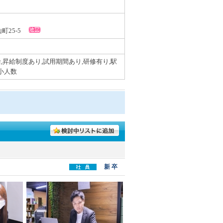
山町25-5
,昇給制度あり,試用期間あり,研修有り,駅
,小人数
新 卒