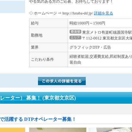
やる気のある方のご応募、お待ちしております！
◇ ホームページ ⇒ http://futaba-dd.jp/
詳細を見る
給与
時給1000円～1500円
東京メトロ有楽町線護国寺駅
勤務地
〒112-0012 東京都文京区大塚5
業界
グラフィックDTP・広告
経験者歓迎,交通費支給,昇給制度あり
こだわり条件
装自由
ペレーター） 募集！
(東京都文京区)
で活躍する DTPオペレーター募集！