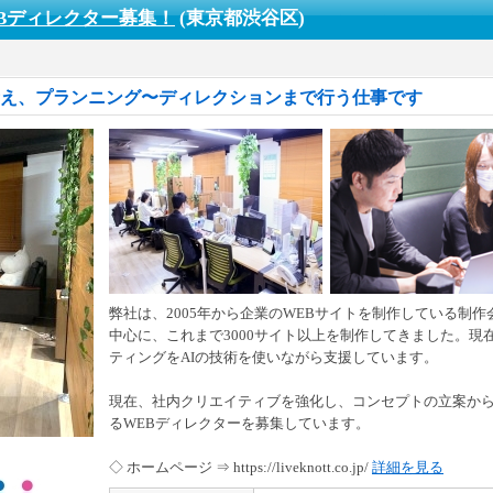
Bディレクター募集！
(東京都渋谷区)
考え、プランニング〜ディレクションまで行う仕事です
弊社は、2005年から企業のWEBサイトを制作している制
中心に、これまで3000サイト以上を制作してきました。現在
ティングをAIの技術を使いながら支援しています。
現在、社内クリエイティブを強化し、コンセプトの立案か
るWEBディレクターを募集しています。
◇ ホームページ ⇒ https://liveknott.co.jp/
詳細を見る