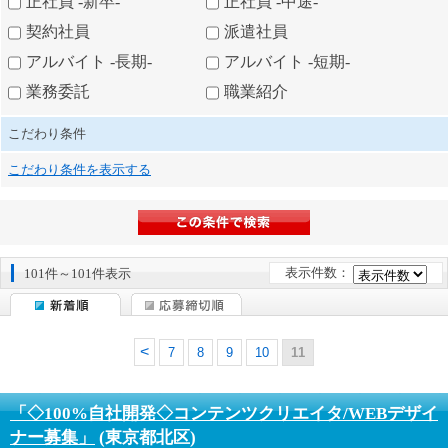
正社員 -新卒-
正社員 -中途-
契約社員
派遣社員
アルバイト -長期-
アルバイト -短期-
業務委託
職業紹介
こだわり条件
こだわり条件を表示する
表示件数：
101件～101件表示
7
8
9
10
11
「◇100%自社開発◇コンテンツクリエイタ/WEBデザイ
ナー募集」
(東京都北区)