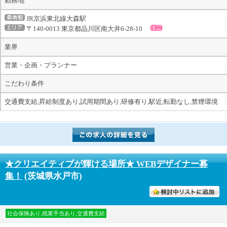
勤務地
JR京浜東北線大森駅
〒140-0013 東京都品川区南大井6-28-10
業界
営業・企画・プランナー
こだわり条件
交通費支給,昇給制度あり,試用期間あり,研修有り,駅近,転勤なし,禁煙環境
★クリエイティブが輝ける場所★ WEBデザイナー募
集！
(茨城県水戸市)
討中リストに入れる
社会保険あり,残業手当あり,交通費支給