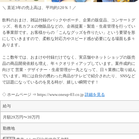
＼ 直近3年の売上高は、平均約120％！／
飲料のおまけ、雑誌付録のバックやポーチ、企業の販促品、コンサートグ
ッズ、有名カフェの物販品などの、企画提案・製造・生産管理を行ってい
る事業部です。お客様からの「こんなグッズを作りたい」という要望を形
にしていきますので、柔軟な対応力やスピード感が必要になる場面も多々
あります。
ここ数年では、おまけや付録だけでなく、実店舗やネットショップの販売
品の商品開発依頼も増え、年々クオリティアップしています。案件成約に
向けて 営業・デザイナー・生産管理が一丸となって、日々業務に取り組ん
でいます。時には自分の携わった商品がテレビで紹介されたり、 SNSなど
で話題になっているのを見る時が、嬉しい瞬間です！
◇ ホームページ ⇒ https://www.oneup-03.co.jp
詳細を見る
給与
月額29万円〜39万円
勤務地