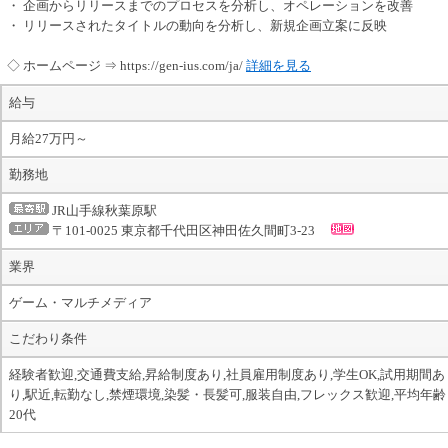
・ 企画からリリースまでのプロセスを分析し、オペレーションを改善
・ リリースされたタイトルの動向を分析し、新規企画立案に反映
◇ ホームページ ⇒ https://gen-ius.com/ja/
詳細を見る
給与
月給27万円～
勤務地
JR山手線秋葉原駅
〒101-0025 東京都千代田区神田佐久間町3-23
業界
ゲーム・マルチメディア
こだわり条件
経験者歓迎,交通費支給,昇給制度あり,社員雇用制度あり,学生OK,試用期間あ
り,駅近,転勤なし,禁煙環境,染髪・長髪可,服装自由,フレックス歓迎,平均年齢
20代