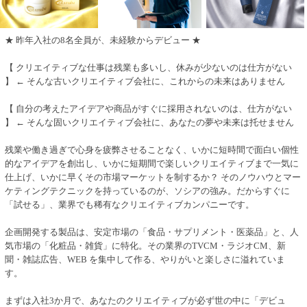
★ 昨年入社の8名全員が、未経験からデビュー ★
【 クリエイティブな仕事は残業も多いし、休みが少ないのは仕方がない
】 ← そんな古いクリエイティブ会社に、これからの未来はありません
【 自分の考えたアイデアや商品がすぐに採用されないのは、仕方がない
】 ← そんな固いクリエイティブ会社に、あなたの夢や未来は托せません
残業や働き過ぎで心身を疲弊させることなく、いかに短時間で面白い個性
的なアイデアを創出し、いかに短期間で楽しいクリエイティブまで一気に
仕上げ、いかに早くその市場マーケットを制するか？ そのノウハウとマー
ケティングテクニックを持っているのが、ソシアの強み。だからすぐに
「試せる」、業界でも稀有なクリエイティブカンパニーです。
企画開発する製品は、安定市場の「食品・サプリメント・医薬品」と、人
気市場の「化粧品・雑貨」に特化。その業界のTVCM・ラジオCM、新
聞・雑誌広告、WEB を集中して作る、やりがいと楽しさに溢れていま
す。
まずは入社3か月で、あなたのクリエイティブが必ず世の中に「デビュ