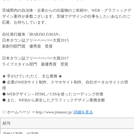
茨城県内の自治体・企業からの出版物のご依頼や、WEB・グラフィックデ
ザイン案件が多数ございます。茨城でデザインの仕事をしたいあなたのご
応募、お待ちしています。
自社発行媒体「IBARZKI ZiMAN」
日本タウン誌フリーペーパー大賞2015
新創刊部門賞 優秀賞 受賞
日本タウン誌フリーペーパー大賞2017
ライフスタイル部門 最優秀賞 受賞
★ 手がけていただく、主な業務 ★
◆ 企業のWEBサイト制作、スマホサイト制作、自社ポータルサイトの管
理
◆ WEBデザイン～HTML／CSSを使ったコーディング作業
◆ また、WEBから派生したグラフィックデザイン業務全般
◇ ホームページ ⇒ http://www.jimanni.jp/
詳細を見る
給与
月給22万円～30万円