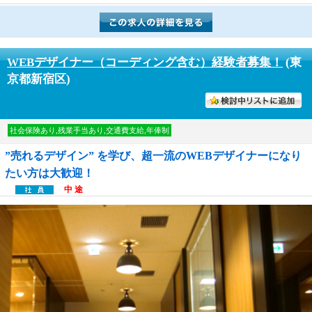
WEBデザイナー（コーディング含む）経験者募集！
(東
京都新宿区)
討中リストに入れる
社会保険あり,残業手当あり,交通費支給,年俸制
”売れるデザイン” を学び、超一流のWEBデザイナーになり
たい方は大歓迎！
中 途