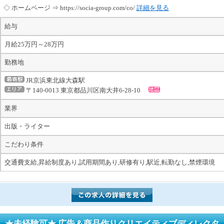
◇ ホームページ ⇒ https://socia-group.com/co/
詳細を見る
給与
月給25万円～28万円
勤務地
JR京浜東北線大森駅
〒140-0013 東京都品川区南大井6-28-10
業界
出版・ライター
こだわり条件
交通費支給,昇給制度あり,試用期間あり,研修有り,駅近,転勤なし,禁煙環境
★未経験可★ 広告＆商品作りクリエイティブディレクタ