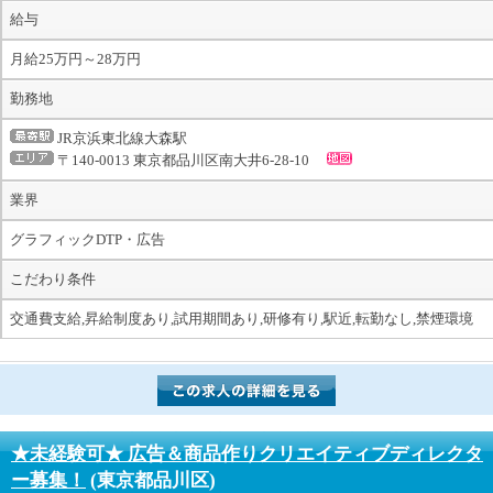
給与
月給25万円～28万円
勤務地
JR京浜東北線大森駅
〒140-0013 東京都品川区南大井6-28-10
業界
グラフィックDTP・広告
こだわり条件
交通費支給,昇給制度あり,試用期間あり,研修有り,駅近,転勤なし,禁煙環境
★未経験可★ 広告＆商品作りクリエイティブディレクタ
ー募集！
(東京都品川区)