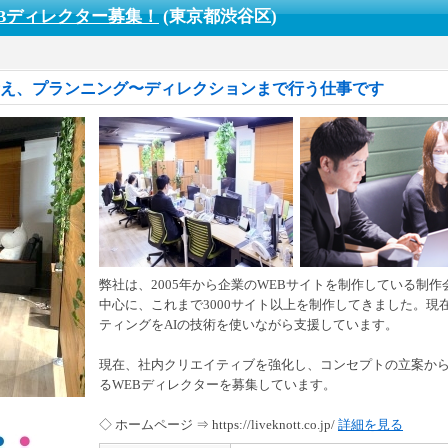
Bディレクター募集！
(東京都渋谷区)
考え、プランニング〜ディレクションまで行う仕事です
弊社は、2005年から企業のWEBサイトを制作している制
中心に、これまで3000サイト以上を制作してきました。現在
ティングをAIの技術を使いながら支援しています。
現在、社内クリエイティブを強化し、コンセプトの立案か
るWEBディレクターを募集しています。
◇ ホームページ ⇒ https://liveknott.co.jp/
詳細を見る