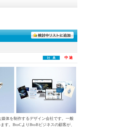
中 途
な媒体を制作するデザイン会社です。一般
す。BtoCよりBtoBビジネスの顧客が、