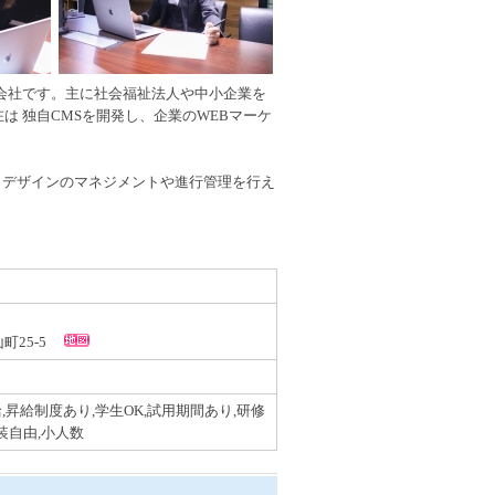
作会社です。主に社会福祉法人や中小企業を
は 独自CMSを開発し、企業のWEBマーケ
らデザインのマネジメントや進行管理を行え
山町25-5
,昇給制度あり,学生OK,試用期間あり,研修
装自由,小人数