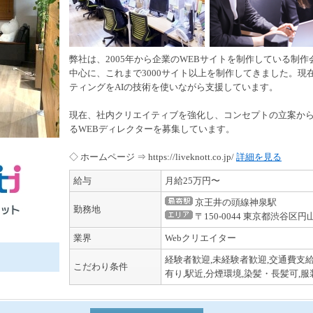
弊社は、2005年から企業のWEBサイトを制作している制
中心に、これまで3000サイト以上を制作してきました。現在
ティングをAIの技術を使いながら支援しています。
現在、社内クリエイティブを強化し、コンセプトの立案か
るWEBディレクターを募集しています。
◇ ホームページ ⇒ https://liveknott.co.jp/
詳細を見る
給与
月給25万円〜
京王井の頭線神泉駅
勤務地
〒150-0044 東京都渋谷区円
業界
Webクリエイター
経験者歓迎,未経験者歓迎,交通費支給
こだわり条件
有り,駅近,分煙環境,染髪・長髪可,服