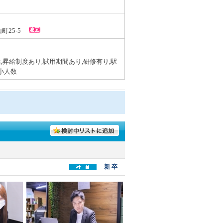
山町25-5
,昇給制度あり,試用期間あり,研修有り,駅
,小人数
新 卒