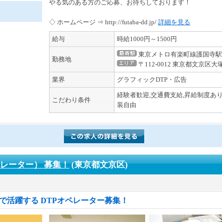
やる気のある方のご応募、お待ちしております！
◇ ホームページ ⇒ http://futaba-dd.jp/
詳細を見る
給与
時給1000円～1500円
東京メトロ有楽町線護国寺駅
勤務地
〒112-0012 東京都文京区大塚5
業界
グラフィックDTP・広告
経験者歓迎,交通費支給,昇給制度あり
こだわり条件
装自由
ペレーター） 募集！
(東京都文京区)
で活躍する DTPオペレーター募集！