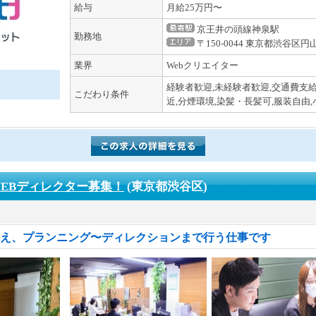
給与
月給25万円〜
京王井の頭線神泉駅
勤務地
〒150-0044 東京都渋谷区円
業界
Webクリエイター
経験者歓迎,未経験者歓迎,交通費支給
こだわり条件
近,分煙環境,染髪・長髪可,服装自由
EBディレクター募集！
(東京都渋谷区)
考え、プランニング〜ディレクションまで行う仕事です