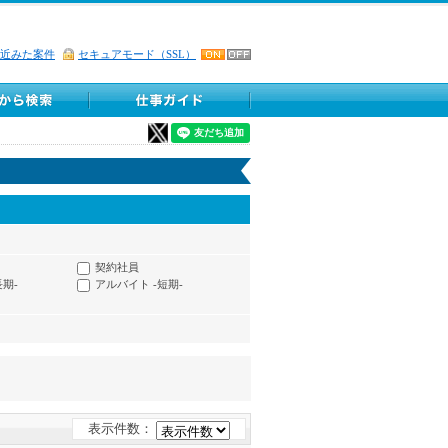
近みた案件
セキュアモード（SSL）
契約社員
長期-
アルバイト -短期-
表示件数：