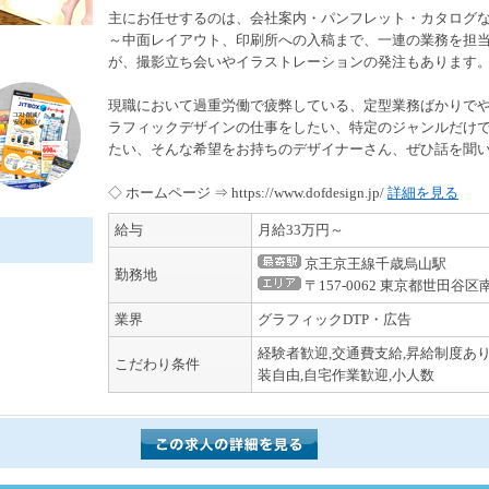
主にお任せするのは、会社案内・パンフレット・カタログ
～中面レイアウト、印刷所への入稿まで、一連の業務を担
が、撮影立ち会いやイラストレーションの発注もあります
現職において過重労働で疲弊している、定型業務ばかりで
ラフィックデザインの仕事をしたい、特定のジャンルだけ
たい、そんな希望をお持ちのデザイナーさん、ぜひ話を聞
◇ ホームページ ⇒ https://www.dofdesign.jp/
詳細を見る
給与
月給33万円～
京王京王線千歳烏山駅
勤務地
〒157-0062 東京都世田谷区
業界
グラフィックDTP・広告
経験者歓迎,交通費支給,昇給制度あり
こだわり条件
装自由,自宅作業歓迎,小人数