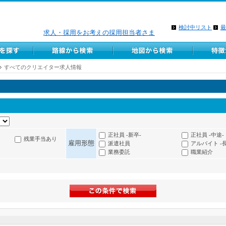
検討中リスト
最
求人・採用をお考えの採用担当者さま
すべてのクリエイター求人情報
正社員 -新卒-
正社員 -中途-
残業手当あり
雇用形態
派遣社員
アルバイト -
業務委託
職業紹介