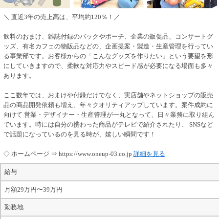
＼ 直近3年の売上高は、平均約120％！／
飲料のおまけ、雑誌付録のバックやポーチ、企業の販促品、コンサートグ
ッズ、有名カフェの物販品などの、企画提案・製造・生産管理を行ってい
る事業部です。お客様からの「こんなグッズを作りたい」という要望を形
にしていきますので、柔軟な対応力やスピード感が必要になる場面も多々
あります。
ここ数年では、おまけや付録だけでなく、実店舗やネットショップの販売
品の商品開発依頼も増え、年々クオリティアップしています。案件成約に
向けて 営業・デザイナー・生産管理が一丸となって、日々業務に取り組ん
でいます。時には自分の携わった商品がテレビで紹介されたり、 SNSなど
で話題になっているのを見る時が、嬉しい瞬間です！
◇ ホームページ ⇒ https://www.oneup-03.co.jp
詳細を見る
給与
月額29万円〜39万円
勤務地