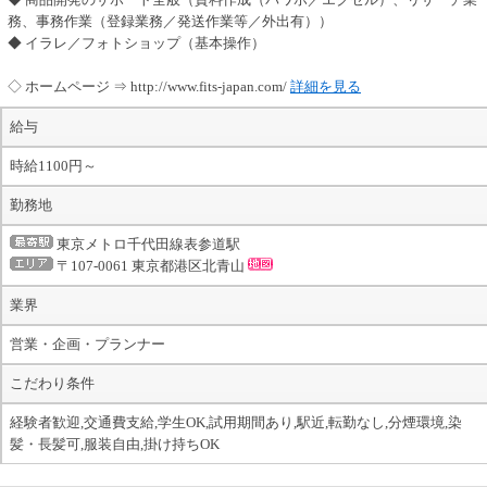
務、事務作業（登録業務／発送作業等／外出有））
◆ イラレ／フォトショップ（基本操作）
◇ ホームページ ⇒ http://www.fits-japan.com/
詳細を見る
給与
時給1100円～
勤務地
東京メトロ千代田線表参道駅
〒107-0061 東京都港区北青山
業界
営業・企画・プランナー
こだわり条件
経験者歓迎,交通費支給,学生OK,試用期間あり,駅近,転勤なし,分煙環境,染
髪・長髪可,服装自由,掛け持ちOK