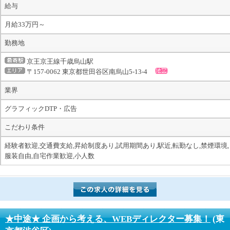
給与
月給33万円～
勤務地
京王京王線千歳烏山駅
〒157-0062 東京都世田谷区南烏山5-13-4
業界
グラフィックDTP・広告
こだわり条件
経験者歓迎,交通費支給,昇給制度あり,試用期間あり,駅近,転勤なし,禁煙環境,
服装自由,自宅作業歓迎,小人数
★中途★ 企画から考える、WEBディレクター募集！
(東