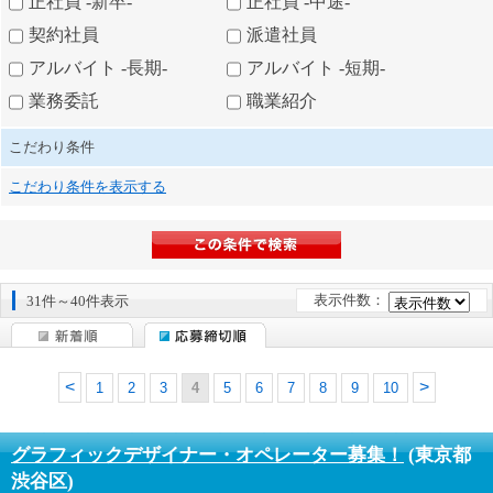
正社員 -新卒-
正社員 -中途-
契約社員
派遣社員
アルバイト -長期-
アルバイト -短期-
業務委託
職業紹介
こだわり条件
こだわり条件を表示する
表示件数：
31件～40件表示
1
2
3
4
5
6
7
8
9
10
グラフィックデザイナー・オペレーター募集！
(東京都
渋谷区)