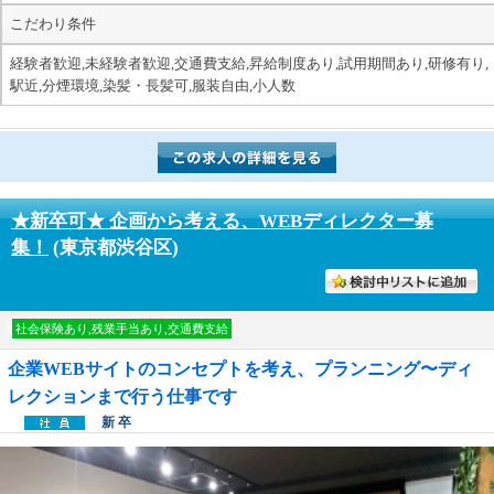
こだわり条件
経験者歓迎,未経験者歓迎,交通費支給,昇給制度あり,試用期間あり,研修有り,
駅近,分煙環境,染髪・長髪可,服装自由,小人数
★新卒可★ 企画から考える、WEBディレクター募
集！
(東京都渋谷区)
討中リストに入れる
社会保険あり,残業手当あり,交通費支給
企業WEBサイトのコンセプトを考え、プランニング〜ディ
レクションまで行う仕事です
新 卒