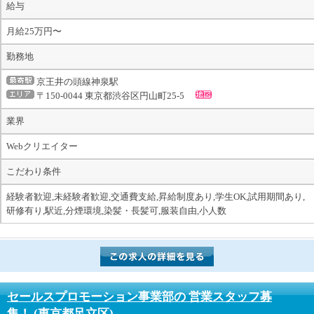
給与
月給25万円〜
勤務地
京王井の頭線神泉駅
〒150-0044 東京都渋谷区円山町25-5
業界
Webクリエイター
こだわり条件
経験者歓迎,未経験者歓迎,交通費支給,昇給制度あり,学生OK,試用期間あり,
研修有り,駅近,分煙環境,染髪・長髪可,服装自由,小人数
セールスプロモーション事業部の 営業スタッフ募
集！
(東京都足立区)