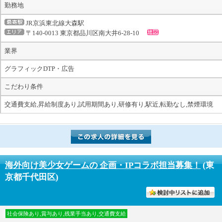
勤務地
JR京浜東北線大森駅
〒140-0013 東京都品川区南大井6-28-10
業界
グラフィックDTP・広告
こだわり条件
交通費支給,昇給制度あり,試用期間あり,研修有り,駅近,転勤なし,禁煙環境
海外向け美少女ゲームの 企画・IPコラボ担当募集！
(東
京都千代田区)
討中リストに入れる
社会保険あり,賞与あり,残業手当あり,交通費支給