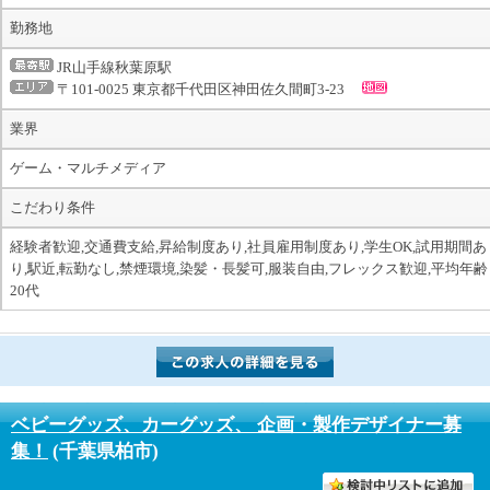
勤務地
JR山手線秋葉原駅
〒101-0025 東京都千代田区神田佐久間町3-23
業界
ゲーム・マルチメディア
こだわり条件
経験者歓迎,交通費支給,昇給制度あり,社員雇用制度あり,学生OK,試用期間あ
り,駅近,転勤なし,禁煙環境,染髪・長髪可,服装自由,フレックス歓迎,平均年齢
20代
ベビーグッズ、カーグッズ、 企画・製作デザイナー募
集！
(千葉県柏市)