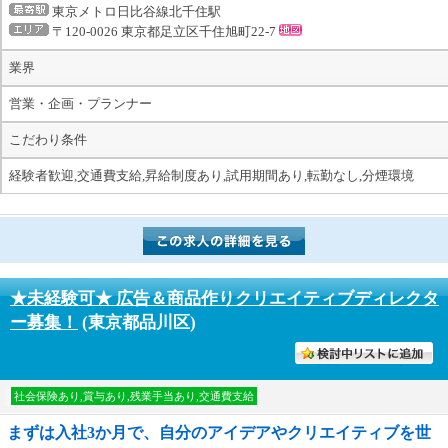
東京メトロ日比谷線北千住駅
〒120-0026 東京都足立区千住旭町22-7
業界
営業・企画・プランナー
こだわり条件
経験者歓迎,交通費支給,昇給制度あり,試用期間あり,転勤なし,分煙環境
★未経験可★ 広告＆商品作りクリエイティブディレクタ
ー募集！
(東京都品川区)
討中リストに入れる
社会保険あり,賞与あり,残業手当あり,交通費支給
まずは入社3か月で、自分のアイデアやクリエイティブを世