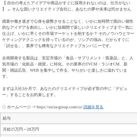
【 自分の考えたアイデアや商品がすぐに採用されないのは、仕方がない
】 ← そんな固いクリエイティブ会社に、あなたの夢や未来は托せません
残業や働き過ぎで心身を疲弊させることなく、いかに短時間で面白い個性
的なアイデアを創出し、いかに短期間で楽しいクリエイティブまで一気に
仕上げ、いかに早くその市場マーケットを制するか？ そのノウハウとマー
ケティングテクニックを持っているのが、ソシアの強み。だからすぐに
「試せる」、業界でも稀有なクリエイティブカンパニーです。
企画開発する製品は、安定市場の「食品・サプリメント・医薬品」と、人
気市場の「化粧品・雑貨」に特化。その業界のTVCM・ラジオCM、新
聞・雑誌広告、WEB を集中して作る、やりがいと楽しさに溢れていま
す。
まずは入社3か月で、あなたのクリエイティブが必ず世の中に「デビュ
ー」することをお約束します。
◇ ホームページ ⇒ https://socia-group.com/co/
詳細を見る
給与
月給25万円～28万円