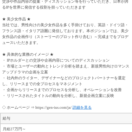
交渉や作品内容の提案・ディスカッション等を行っていただき、日本が誇
るIPを世界に発信する役割を担っていただきます
★ 美少女作品 ★
当社では、男性向けの美少女作品を多く手掛けており、英語・ドイツ語・
フランス語・イタリア語圏に発信しております。本ポジションでは、美少
女作品の企画作り（ストーリーのプロット作り含む）～完成までをプロデ
ュースいただきます。
★ 具体的な業務のイメージ ★
・ IPホルダーとの交渉や企画内容についてのディスカッション
・ 市場とユーザーの動向とトレンド分析を踏まえ、新規男性向けロマンス
アップドラマの企画を立案
・ 社内外のライター、デザイナーなどのプロジェクトパートナーを選定
し、リリースまでの全プロセスをマネジメント
・ 企画からリリースまでのプロセスを分析し、オペレーションを改善
・ リリースされたタイトルの動向を分析し、新規企画立案に反映
◇ ホームページ ⇒ https://gen-ius.com/ja/
詳細を見る
給与
月給27万円～