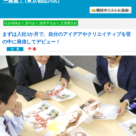
ー募集！
(東京都品川区)
討中リストに入れる
社会保険あり,賞与あり,残業手当あり,交通費支給
まずは入社3か月で、自分のアイデアやクリエイティブを世
の中に発信してデビュー！
中 途