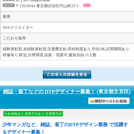
〒150-0044 東京都渋谷区円山町25-5
業界
Webクリエイター
こだわり条件
経験者歓迎,未経験者歓迎,交通費支給,昇給制度あり,学生OK,試用期間あり,
研修有り,駅近,分煙環境,染髪・長髪可,服装自由,小人数
雑誌・装丁などの DTPデザイナー募集！
(東京都文京区)
討中リストに入れる
社会保険あり,残業手当あり,交通費支給
少年マンガなど、雑誌、装丁のDTPデザイン業務 で活躍す
るデザイナー募集！