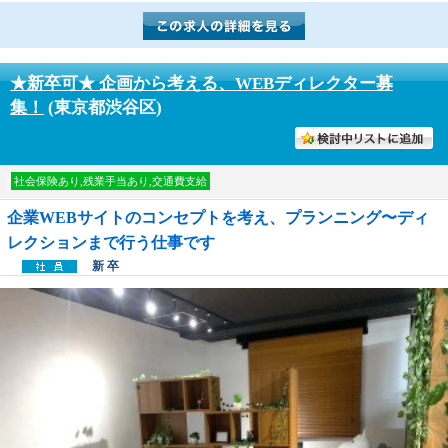
★新卒可★ 企画から考える、WEBディレクター募
集！
(東京都渋谷区)
討中リストに入れる
社会保険あり,残業手当あり,交通費支給
企業WEBサイトのコンセプトを考え、プランニング〜ディ
レクションまで行う仕事です
新 卒