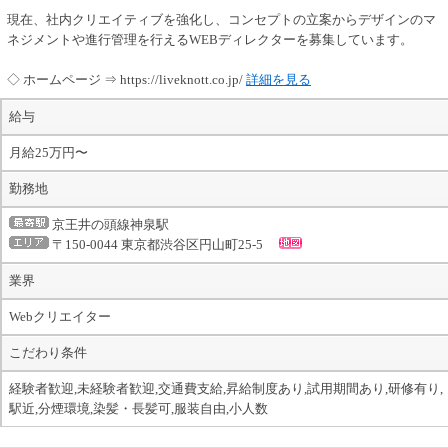
現在、社内クリエイティブを強化し、コンセプトの立案からデザインのマ
ネジメントや進行管理を行えるWEBディレクターを募集しています。
◇ ホームページ ⇒ https://liveknott.co.jp/
詳細を見る
給与
月給25万円〜
勤務地
京王井の頭線神泉駅
〒150-0044 東京都渋谷区円山町25-5
業界
Webクリエイター
こだわり条件
経験者歓迎,未経験者歓迎,交通費支給,昇給制度あり,試用期間あり,研修有り,
駅近,分煙環境,染髪・長髪可,服装自由,小人数