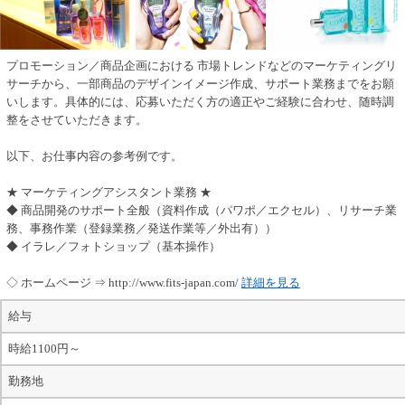
プロモーション／商品企画における 市場トレンドなどのマーケティングリ
サーチから、一部商品のデザインイメージ作成、サポート業務までをお願
いします。具体的には、応募いただく方の適正やご経験に合わせ、随時調
整をさせていただきます。
以下、お仕事内容の参考例です。
★ マーケティングアシスタント業務 ★
◆ 商品開発のサポート全般（資料作成（パワポ／エクセル）、リサーチ業
務、事務作業（登録業務／発送作業等／外出有））
◆ イラレ／フォトショップ（基本操作）
◇ ホームページ ⇒ http://www.fits-japan.com/
詳細を見る
給与
時給1100円～
勤務地