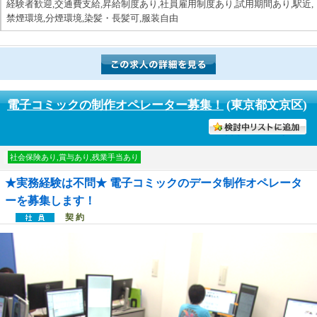
経験者歓迎,交通費支給,昇給制度あり,社員雇用制度あり,試用期間あり,駅近,
禁煙環境,分煙環境,染髪・長髪可,服装自由
電子コミックの制作オペレーター募集！
(東京都文京区)
討中リストに入れる
社会保険あり,賞与あり,残業手当あり
★実務経験は不問★ 電子コミックのデータ制作オペレータ
ーを募集します！
契 約