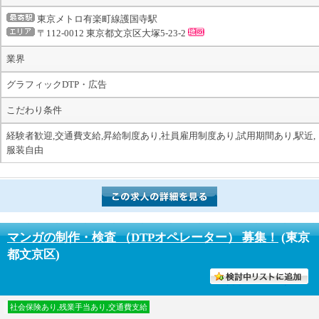
東京メトロ有楽町線護国寺駅
〒112-0012 東京都文京区大塚5-23-2
業界
グラフィックDTP・広告
こだわり条件
経験者歓迎,交通費支給,昇給制度あり,社員雇用制度あり,試用期間あり,駅近,
服装自由
マンガの制作・検査 （DTPオペレーター） 募集！
(東京
都文京区)
討中リストに入れる
社会保険あり,残業手当あり,交通費支給