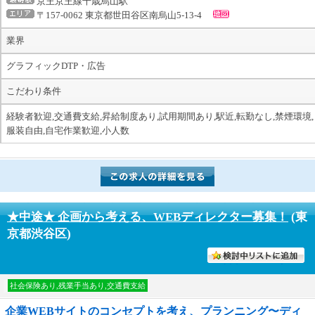
京王京王線千歳烏山駅
〒157-0062 東京都世田谷区南烏山5-13-4
業界
グラフィックDTP・広告
こだわり条件
経験者歓迎,交通費支給,昇給制度あり,試用期間あり,駅近,転勤なし,禁煙環境,
服装自由,自宅作業歓迎,小人数
★中途★ 企画から考える、WEBディレクター募集！
(東
京都渋谷区)
討中リストに入れる
社会保険あり,残業手当あり,交通費支給
企業WEBサイトのコンセプトを考え、プランニング〜ディ