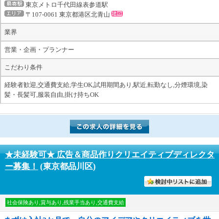
東京メトロ千代田線表参道駅
〒107-0061 東京都港区北青山
業界
営業・企画・プランナー
こだわり条件
経験者歓迎,交通費支給,学生OK,試用期間あり,駅近,転勤なし,分煙環境,染
髪・長髪可,服装自由,掛け持ちOK
★未経験可★ 広告＆商品作りクリエイティブディレクタ
ー募集！
(東京都品川区)
討中リストに入れる
社会保険あり,賞与あり,残業手当あり,交通費支給