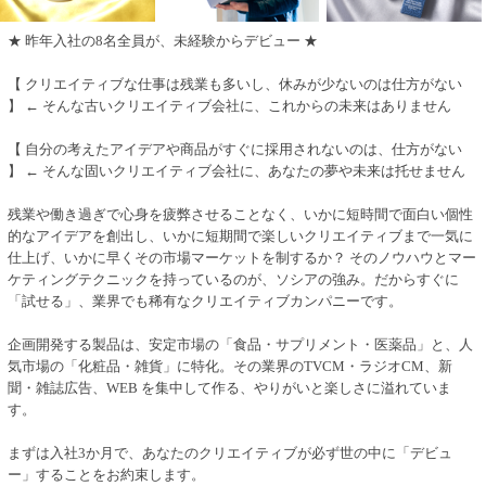
★ 昨年入社の8名全員が、未経験からデビュー ★
【 クリエイティブな仕事は残業も多いし、休みが少ないのは仕方がない
】 ← そんな古いクリエイティブ会社に、これからの未来はありません
【 自分の考えたアイデアや商品がすぐに採用されないのは、仕方がない
】 ← そんな固いクリエイティブ会社に、あなたの夢や未来は托せません
残業や働き過ぎで心身を疲弊させることなく、いかに短時間で面白い個性
的なアイデアを創出し、いかに短期間で楽しいクリエイティブまで一気に
仕上げ、いかに早くその市場マーケットを制するか？ そのノウハウとマー
ケティングテクニックを持っているのが、ソシアの強み。だからすぐに
「試せる」、業界でも稀有なクリエイティブカンパニーです。
企画開発する製品は、安定市場の「食品・サプリメント・医薬品」と、人
気市場の「化粧品・雑貨」に特化。その業界のTVCM・ラジオCM、新
聞・雑誌広告、WEB を集中して作る、やりがいと楽しさに溢れていま
す。
まずは入社3か月で、あなたのクリエイティブが必ず世の中に「デビュ
ー」することをお約束します。