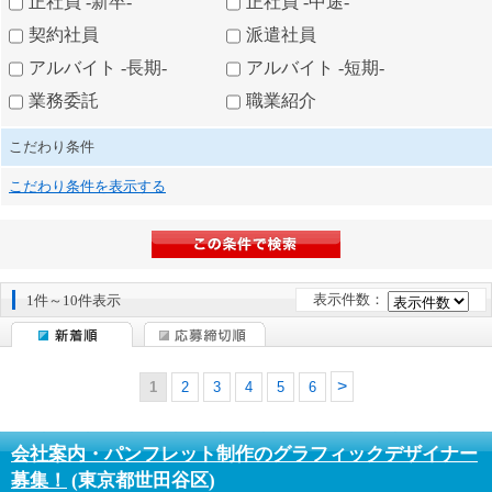
正社員 -新卒-
正社員 -中途-
契約社員
派遣社員
アルバイト -長期-
アルバイト -短期-
業務委託
職業紹介
こだわり条件
こだわり条件を表示する
表示件数：
1件～10件表示
1
2
3
4
5
6
会社案内・パンフレット制作のグラフィックデザイナー
募集！
(東京都世田谷区)