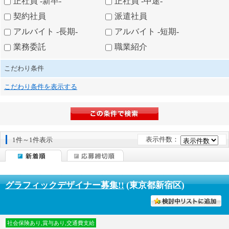
正社員 -新卒-
正社員 -中途-
契約社員
派遣社員
アルバイト -長期-
アルバイト -短期-
業務委託
職業紹介
こだわり条件
こだわり条件を表示する
表示件数：
1件～1件表示
グラフィックデザイナー募集!!
(東京都新宿区)
討中リストに入れる
社会保険あり,賞与あり,交通費支給