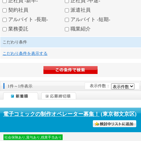
正社員 -新卒-
正社員 -中途-
契約社員
派遣社員
アルバイト -長期-
アルバイト -短期-
業務委託
職業紹介
こだわり条件
こだわり条件を表示する
表示件数：
1件～1件表示
電子コミックの制作オペレーター募集！
(東京都文京区)
討中リストに入れる
社会保険あり,賞与あり,残業手当あり