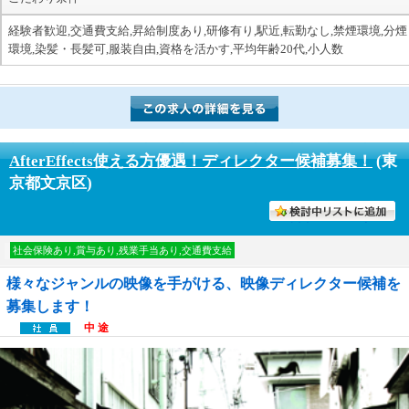
経験者歓迎,交通費支給,昇給制度あり,研修有り,駅近,転勤なし,禁煙環境,分煙
環境,染髪・長髪可,服装自由,資格を活かす,平均年齢20代,小人数
AfterEffects使える方優遇！ディレクター候補募集！
(東
京都文京区)
討中リストに入れる
社会保険あり,賞与あり,残業手当あり,交通費支給
様々なジャンルの映像を手がける、映像ディレクター候補を
募集します！
中 途