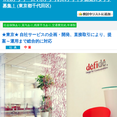
募集！
(東京都千代田区)
討中リストに入れる
社会保険あり,賞与あり,残業手当あり,交通費支給,年俸制
★東京★ 自社サービスの企画・開発、直接取引により、提
案～運用まで総合的に対応
中 途