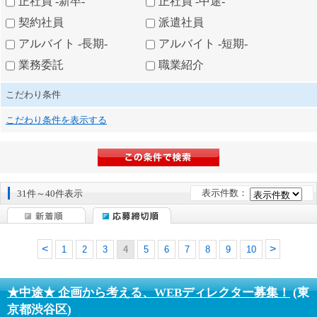
正社員 -新卒-
正社員 -中途-
契約社員
派遣社員
アルバイト -長期-
アルバイト -短期-
業務委託
職業紹介
こだわり条件
こだわり条件を表示する
表示件数：
31件～40件表示
1
2
3
4
5
6
7
8
9
10
★中途★ 企画から考える、WEBディレクター募集！
(東
京都渋谷区)