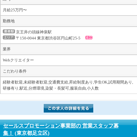
月給25万円〜
勤務地
京王井の頭線神泉駅
〒150-0044 東京都渋谷区円山町25-5
業界
Webクリエイター
こだわり条件
経験者歓迎,未経験者歓迎,交通費支給,昇給制度あり,学生OK,試用期間あり,
研修有り,駅近,分煙環境,染髪・長髪可,服装自由,小人数
セールスプロモーション事業部の 営業スタッフ募
集！
(東京都足立区)