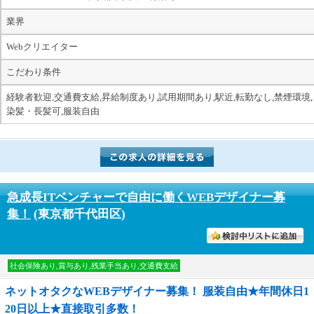
業界
Webクリエイター
こだわり条件
経験者歓迎,交通費支給,昇給制度あり,試用期間あり,駅近,転勤なし,禁煙環境,
染髪・長髪可,服装自由
急成長ITベンチャーで自由に働くWEBデザイナー募
集！
(東京都千代田区)
討中リストに入れる
社会保険あり,賞与あり,残業手当あり,交通費支給
ネットオタクなWEBデザイナー募集！ 服装自由★年間休日1
20日以上★直接取引多数！