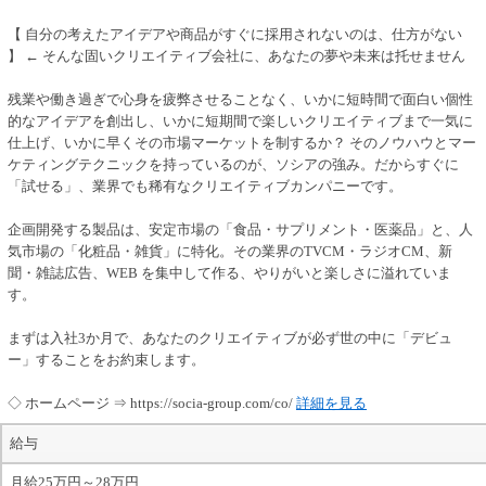
【 自分の考えたアイデアや商品がすぐに採用されないのは、仕方がない
】 ← そんな固いクリエイティブ会社に、あなたの夢や未来は托せません
残業や働き過ぎで心身を疲弊させることなく、いかに短時間で面白い個性
的なアイデアを創出し、いかに短期間で楽しいクリエイティブまで一気に
仕上げ、いかに早くその市場マーケットを制するか？ そのノウハウとマー
ケティングテクニックを持っているのが、ソシアの強み。だからすぐに
「試せる」、業界でも稀有なクリエイティブカンパニーです。
企画開発する製品は、安定市場の「食品・サプリメント・医薬品」と、人
気市場の「化粧品・雑貨」に特化。その業界のTVCM・ラジオCM、新
聞・雑誌広告、WEB を集中して作る、やりがいと楽しさに溢れていま
す。
まずは入社3か月で、あなたのクリエイティブが必ず世の中に「デビュ
ー」することをお約束します。
◇ ホームページ ⇒ https://socia-group.com/co/
詳細を見る
給与
月給25万円～28万円