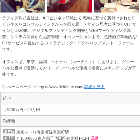
デフィデ株式会社は、ICTビジネス領域にて 戦略に基づく裏付けされたIT
ビジネスをコンサルティングから企画立案、デザイン思考に基づくUIデザ
インとUX戦略、デジタルブランディング開発とWEBマーケティング調
査、システム開発から品質管理・オペレーションまで、包括的で革新的なI
CTサービスを提供する ストラテジック・ITデベロップメント・ファーム
です。
オフィスは、東京、福岡、ベトナム （ホーチミン） にあります。グロー
バルな視点で活動しており、グローバルな環境で着実にスキルアップが可
能です。
◇ ホームページ ⇒ https://www.defide-ix.com/
詳細を見る
給与
月給30万円～50万円
勤務地
東京メトロ有楽町線有楽町駅
〒100-0006 東京都千代田区有楽町1-12-1