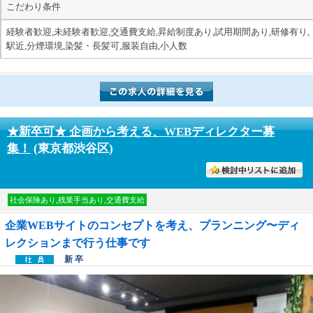
こだわり条件
経験者歓迎,未経験者歓迎,交通費支給,昇給制度あり,試用期間あり,研修有り,
駅近,分煙環境,染髪・長髪可,服装自由,小人数
★新卒可★ 企画から考える、WEBディレクター募
集！
(東京都渋谷区)
討中リストに入れる
社会保険あり,残業手当あり,交通費支給
企業WEBサイトのコンセプトを考え、プランニング〜ディ
レクションまで行う仕事です
新 卒