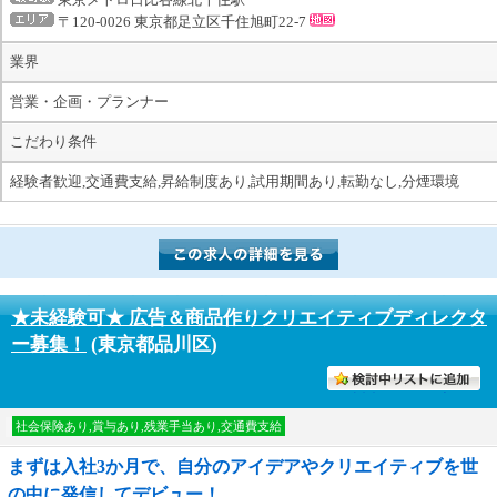
〒120-0026 東京都足立区千住旭町22-7
業界
営業・企画・プランナー
こだわり条件
経験者歓迎,交通費支給,昇給制度あり,試用期間あり,転勤なし,分煙環境
★未経験可★ 広告＆商品作りクリエイティブディレクタ
ー募集！
(東京都品川区)
討中リストに入れる
社会保険あり,賞与あり,残業手当あり,交通費支給
まずは入社3か月で、自分のアイデアやクリエイティブを世
の中に発信してデビュー！