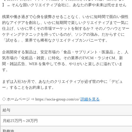
】 ← そんな固いクリエイティブ会社に、あなたの夢や未来は托せません
残業や働き過ぎで心身を疲弊させることなく、いかに短時間で面白い個性
的なアイデアを創出し、いかに短期間で楽しいクリエイティブまで一気に
仕上げ、いかに早くその市場マーケットを制するか？ そのノウハウとマー
ケティングテクニックを持っているのが、ソシアの強み。だからすぐに
「試せる」、業界でも稀有なクリエイティブカンパニーです。
企画開発する製品は、安定市場の「食品・サプリメント・医薬品」と、人
気市場の「化粧品・雑貨」に特化。その業界のTVCM・ラジオCM、新
聞・雑誌広告、WEB を集中して作る、やりがいと楽しさに溢れていま
す。
まずは入社3か月で、あなたのクリエイティブが必ず世の中に「デビュ
ー」することをお約束します。
◇ ホームページ ⇒ https://socia-group.com/co/
詳細を見る
給与
月給25万円～28万円
勤務地