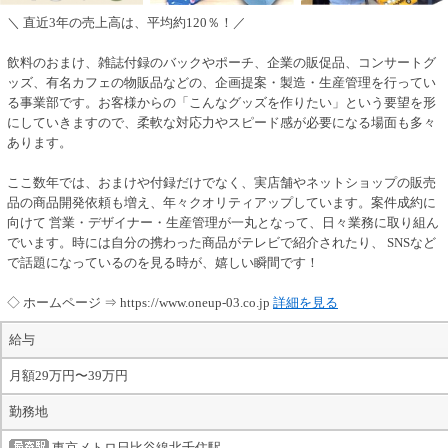
＼ 直近3年の売上高は、平均約120％！／
飲料のおまけ、雑誌付録のバックやポーチ、企業の販促品、コンサートグ
ッズ、有名カフェの物販品などの、企画提案・製造・生産管理を行ってい
る事業部です。お客様からの「こんなグッズを作りたい」という要望を形
にしていきますので、柔軟な対応力やスピード感が必要になる場面も多々
あります。
ここ数年では、おまけや付録だけでなく、実店舗やネットショップの販売
品の商品開発依頼も増え、年々クオリティアップしています。案件成約に
向けて 営業・デザイナー・生産管理が一丸となって、日々業務に取り組ん
でいます。時には自分の携わった商品がテレビで紹介されたり、 SNSなど
で話題になっているのを見る時が、嬉しい瞬間です！
◇ ホームページ ⇒ https://www.oneup-03.co.jp
詳細を見る
給与
月額29万円〜39万円
勤務地
東京メトロ日比谷線北千住駅