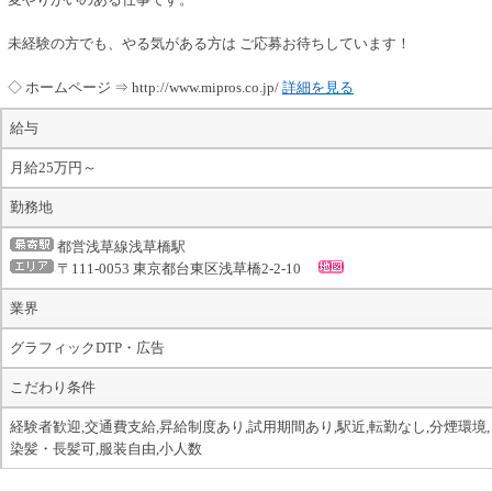
未経験の方でも、やる気がある方は ご応募お待ちしています！
◇ ホームページ ⇒ http://www.mipros.co.jp/
詳細を見る
給与
月給25万円～
勤務地
都営浅草線浅草橋駅
〒111-0053 東京都台東区浅草橋2-2-10
業界
グラフィックDTP・広告
こだわり条件
経験者歓迎,交通費支給,昇給制度あり,試用期間あり,駅近,転勤なし,分煙環境,
染髪・長髪可,服装自由,小人数