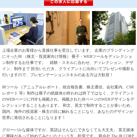
上場企業のお客様から直接仕事を受注しています。 企業のブランディング
にそったIR （株主・投資家向け情報） 冊子・WEBツールをディレクショ
ン制作するお仕事です。 経験・スキルに合わせ、ディレクション、デザ
イン、制作まで 担当いただき、クライアントに出向いてプレゼンや撮影も
行いますので、プレゼンテーションスキルのある方は大歓迎！
IRツール （アニュアルレポート、統合報告書、株主通信、会社案内、CSR
レポート 等）制作は冊子の紙媒体が終われば終了ではなく、クライアント
のWEBページにPDFも掲載され、掲載されたIRページのWEBデザインをデ
レクションすることもあります。 和文、英文で制作することが多いため、
国内、海外の投資家・株主の目に触れることになり、あなたのデザインが
世界に発信されることになります！
グローバルな媒体ですが、英語はそんなにできなくても大丈夫。 英文媒体
に興味があって始めてみたいなという方、歓迎です。 親会社 The IR CORP