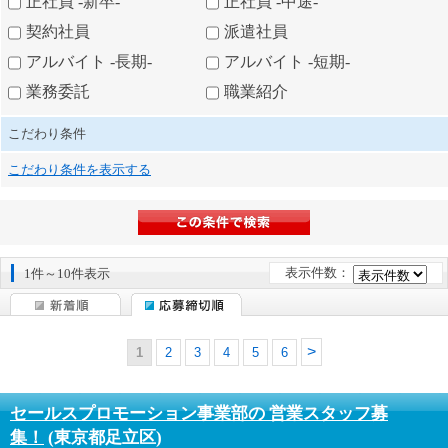
正社員 -新卒-
正社員 -中途-
契約社員
派遣社員
アルバイト -長期-
アルバイト -短期-
業務委託
職業紹介
こだわり条件
こだわり条件を表示する
表示件数：
1件～10件表示
1
2
3
4
5
6
セールスプロモーション事業部の 営業スタッフ募
集！
(東京都足立区)