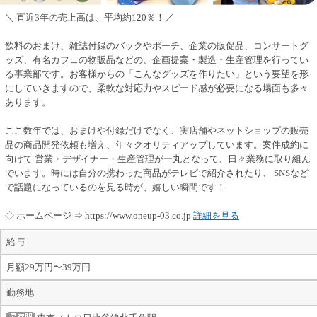
＼ 直近3年の売上高は、平均約120％！／
飲料のおまけ、雑誌付録のバックやポーチ、企業の販促品、コンサートグ
ッズ、有名カフェの物販品などの、企画提案・製造・生産管理を行ってい
る事業部です。お客様からの「こんなグッズを作りたい」という要望を形
にしていきますので、柔軟な対応力やスピード感が必要になる場面も多々
あります。
ここ数年では、おまけや付録だけでなく、実店舗やネットショップの販売
品の商品開発依頼も増え、年々クオリティアップしています。案件成約に
向けて 営業・デザイナー・生産管理が一丸となって、日々業務に取り組ん
でいます。時には自分の携わった商品がテレビで紹介されたり、 SNSなど
で話題になっているのを見る時が、嬉しい瞬間です！
◇ ホームページ ⇒ https://www.oneup-03.co.jp
詳細を見る
給与
月額29万円〜39万円
勤務地