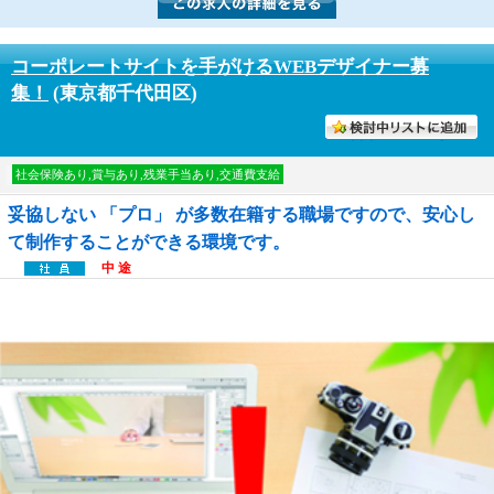
コーポレートサイトを手がけるWEBデザイナー募
集！
(東京都千代田区)
討中リストに入れる
社会保険あり,賞与あり,残業手当あり,交通費支給
妥協しない 「プロ」 が多数在籍する職場ですので、安心し
て制作することができる環境です。
中 途