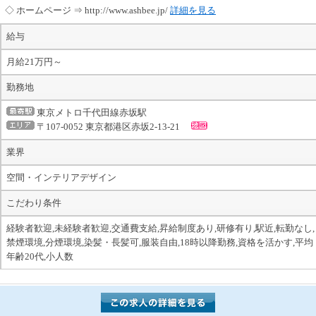
◇ ホームページ ⇒ http://www.ashbee.jp/
詳細を見る
給与
月給21万円～
勤務地
東京メトロ千代田線赤坂駅
〒107-0052 東京都港区赤坂2-13-21
業界
空間・インテリアデザイン
こだわり条件
経験者歓迎,未経験者歓迎,交通費支給,昇給制度あり,研修有り,駅近,転勤なし,
禁煙環境,分煙環境,染髪・長髪可,服装自由,18時以降勤務,資格を活かす,平均
年齢20代,小人数