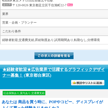
東京メトロ日比谷線北千住駅
〒120-0026 東京都足立区千住旭町22-7
業界
営業・企画・プランナー
こだわり条件
経験者歓迎,交通費支給,昇給制度あり,試用期間あり,転勤なし,分煙環境
★経験者歓迎★広告業界で活躍するグラフィックデザイ
ナー募集！
(東京都台東区)
討中リストに入れる
社会保険あり,賞与あり,交通費支給
あなたは 商品を買う時に、POPやコピー、ディスプレイが
よくて買った経験ありませんか？