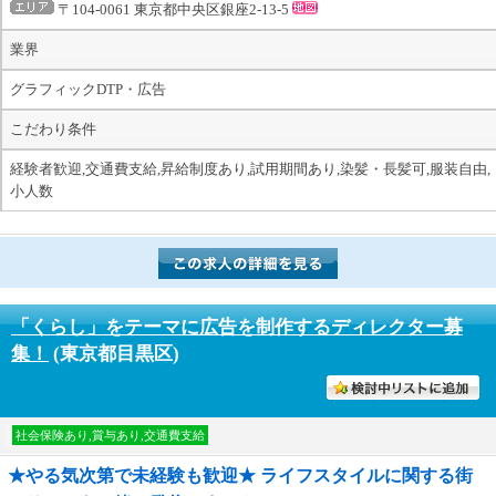
〒104-0061 東京都中央区銀座2-13-5
業界
グラフィックDTP・広告
こだわり条件
経験者歓迎,交通費支給,昇給制度あり,試用期間あり,染髪・長髪可,服装自由,
小人数
「くらし」をテーマに広告を制作するディレクター募
集！
(東京都目黒区)
討中リストに入れる
社会保険あり,賞与あり,交通費支給
★やる気次第で未経験も歓迎★ ライフスタイルに関する街