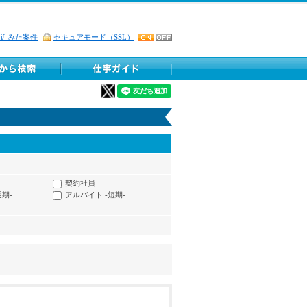
近みた案件
セキュアモード（SSL）
契約社員
長期-
アルバイト -短期-