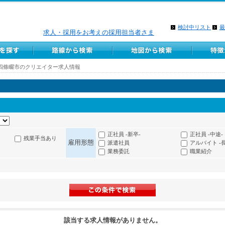
検討中リスト
最
求人・採用をお考えの採用担当者さま
四條畷市のクリエイター求人情報
正社員 -新卒-
正社員 -中途-
残業手当あり
雇用形態
派遣社員
アルバイト -
業務委託
職業紹介
該当する求人情報がありません。