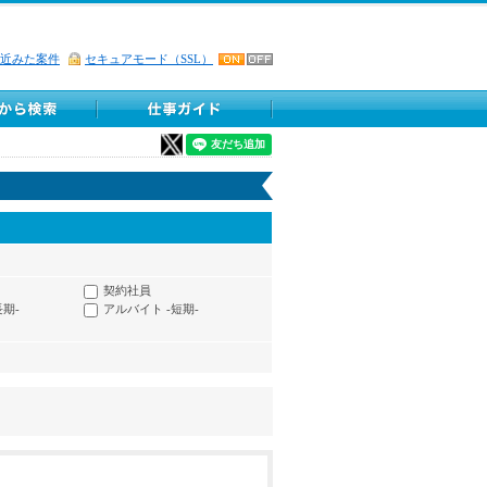
近みた案件
セキュアモード（SSL）
契約社員
長期-
アルバイト -短期-