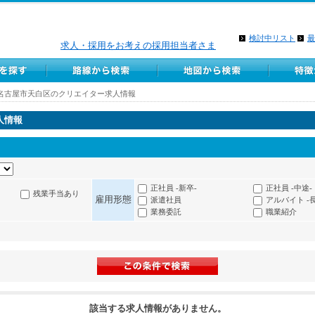
検討中リスト
最
求人・採用をお考えの採用担当者さま
名古屋市天白区のクリエイター求人情報
人情報
正社員 -新卒-
正社員 -中途-
残業手当あり
雇用形態
派遣社員
アルバイト -
業務委託
職業紹介
該当する求人情報がありません。