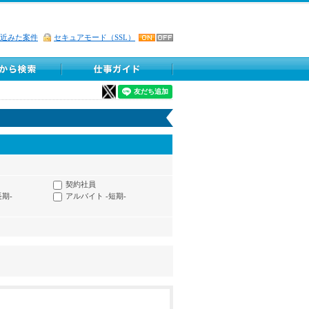
近みた案件
セキュアモード（SSL）
契約社員
長期-
アルバイト -短期-