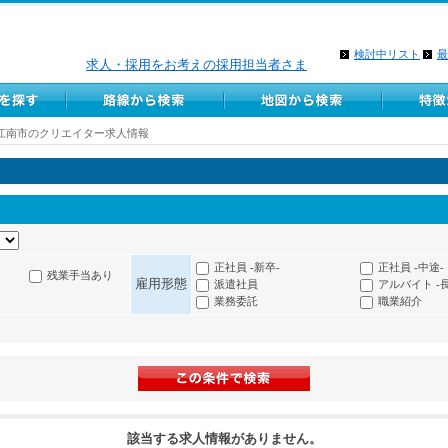
検討中リスト
最
求人・採用をお考えの採用担当者さま
江南市のクリエイター求人情報
正社員 -新卒-
正社員 -中途-
残業手当あり
雇用形態
派遣社員
アルバイト -
業務委託
職業紹介
該当する求人情報がありません。