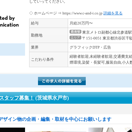
していってください。
◇ ホームページ ⇒ https://www.c-and-i.co.jp
詳細を見る
給与
月給20万円〜
東京メトロ副都心線北参道駅
勤務地
〒151-0051 東京都渋谷区
業界
グラフィックDTP・広告
経験者歓迎,未経験者歓迎,交通費支給
こだわり条件
煙環境,染髪・長髪可,服装自由,小人
スタッフ募集！
(茨城県水戸市)
デザイン物の企画・編集・取材を中心にお願いします