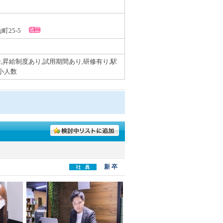
山町25-5
,昇給制度あり,試用期間あり,研修有り,駅
,小人数
新 卒