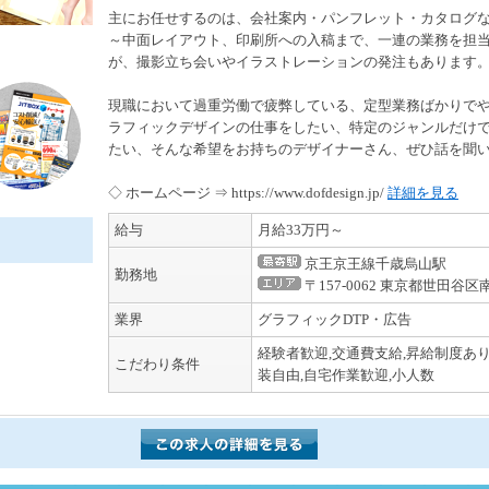
主にお任せするのは、会社案内・パンフレット・カタログ
～中面レイアウト、印刷所への入稿まで、一連の業務を担
が、撮影立ち会いやイラストレーションの発注もあります
現職において過重労働で疲弊している、定型業務ばかりで
ラフィックデザインの仕事をしたい、特定のジャンルだけ
たい、そんな希望をお持ちのデザイナーさん、ぜひ話を聞
◇ ホームページ ⇒ https://www.dofdesign.jp/
詳細を見る
給与
月給33万円～
京王京王線千歳烏山駅
勤務地
〒157-0062 東京都世田谷区
業界
グラフィックDTP・広告
経験者歓迎,交通費支給,昇給制度あり
こだわり条件
装自由,自宅作業歓迎,小人数