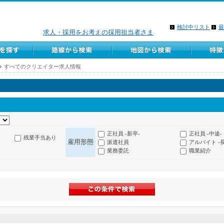
検討中リスト
最
求人・採用をお考えの採用担当者さま
すべてのクリエイター求人情報
正社員 -新卒-
正社員 -中途-
残業手当あり
雇用形態
派遣社員
アルバイト -
業務委託
職業紹介