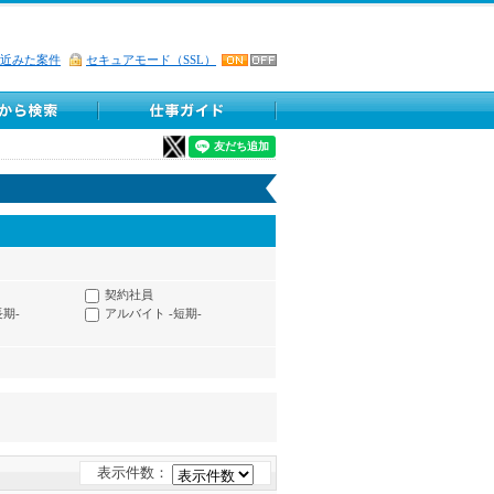
近みた案件
セキュアモード（SSL）
契約社員
長期-
アルバイト -短期-
表示件数：