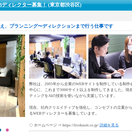
Bディレクター募集！
(東京都渋谷区)
考え、プランニング〜ディレクションまで行う仕事です
弊社は、2005年から企業のWEBサイトを制作している制
中心に、これまで3000サイト以上を制作してきました。現在
ティングをAIの技術を使いながら支援しています。
現在、社内クリエイティブを強化し、コンセプトの立案か
るWEBディレクターを募集しています。
◇ ホームページ ⇒ https://liveknott.co.jp/
詳細を見る