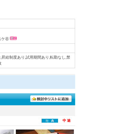
千駄ケ谷
,昇給制度あり,試用期間あり,転勤なし,禁
数
中 途