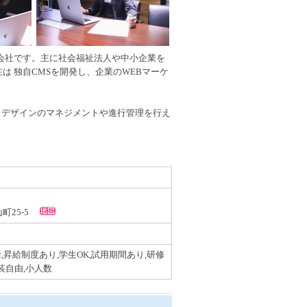
作会社です。主に社会福祉法人や中小企業を
は 独自CMSを開発し、企業のWEBマーケ
らデザインのマネジメントや進行管理を行え
山町25-5
,昇給制度あり,学生OK,試用期間あり,研修
装自由,小人数