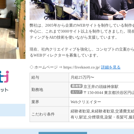
弊社は、2005年から企業のWEBサイトを制作している制
中心に、これまで3000サイト以上を制作してきました。現在
ティングをAIの技術を使いながら支援しています。
現在、社内クリエイティブを強化し、コンセプトの立案か
るWEBディレクターを募集しています。
◇ ホームページ ⇒ https://liveknott.co.jp/
詳細を見る
給与
月給25万円〜
京王井の頭線神泉駅
勤務地
〒150-0044 東京都渋谷区円
業界
Webクリエイター
経験者歓迎,未経験者歓迎,交通費支給
こだわり条件
有り,駅近,分煙環境,染髪・長髪可,服