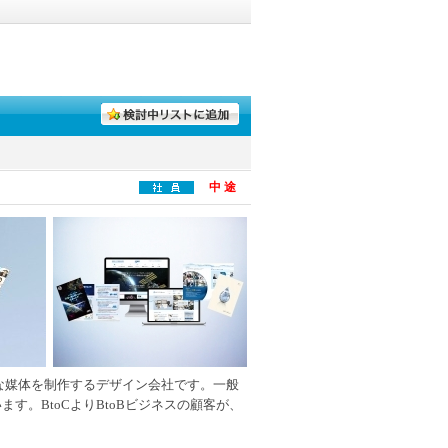
中 途
な媒体を制作するデザイン会社です。一般
す。BtoCよりBtoBビジネスの顧客が、