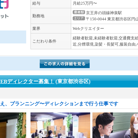
給与
月給25万円〜
京王井の頭線神泉駅
勤務地
〒150-0044 東京都渋谷区円
業界
Webクリエイター
経験者歓迎,未経験者歓迎,交通費支給
こだわり条件
近,分煙環境,染髪・長髪可,服装自由
EBディレクター募集！
(東京都渋谷区)
考え、プランニング〜ディレクションまで行う仕事です