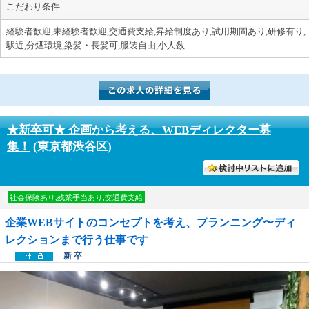
こだわり条件
経験者歓迎,未経験者歓迎,交通費支給,昇給制度あり,試用期間あり,研修有り,
駅近,分煙環境,染髪・長髪可,服装自由,小人数
★新卒可★ 企画から考える、WEBディレクター募
集！
(東京都渋谷区)
討中リストに入れる
社会保険あり,残業手当あり,交通費支給
企業WEBサイトのコンセプトを考え、プランニング〜ディ
レクションまで行う仕事です
新 卒