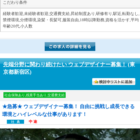
こだわり条件
経験者歓迎,未経験者歓迎,交通費支給,昇給制度あり,研修有り,駅近,転勤なし,
禁煙環境,分煙環境,染髪・長髪可,服装自由,18時以降勤務,資格を活かす,平均
年齢20代,小人数
先端分野に関わり続けたい ウェブデザイナー募集！
(東
京都新宿区)
討中リストに入れる
社会保険あり,残業手当あり,交通費支給
★急募★ ウェブデザイナー募集！ 自由に挑戦し成長できる
環境とハイレベルな仕事があります！
中 途