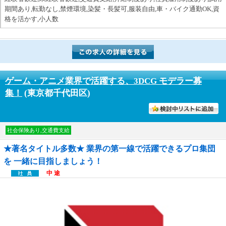
期間あり,転勤なし,禁煙環境,染髪・長髪可,服装自由,車・バイク通勤OK,資
格を活かす,小人数
ゲーム・アニメ業界で活躍する、3DCG モデラー募
集！
(東京都千代田区)
討中リストに入れる
社会保険あり,交通費支給
★著名タイトル多数★ 業界の第一線で活躍できるプロ集団
を 一緒に目指しましょう！
中 途