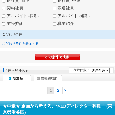
正社員 -新卒-
正社員 -中途-
契約社員
派遣社員
アルバイト -長期-
アルバイト -短期-
業務委託
職業紹介
こだわり条件
こだわり条件を表示する
表示件数：
1件～10件表示
1
2
★中途★ 企画から考える、WEBディレクター募集！
(東
京都渋谷区)