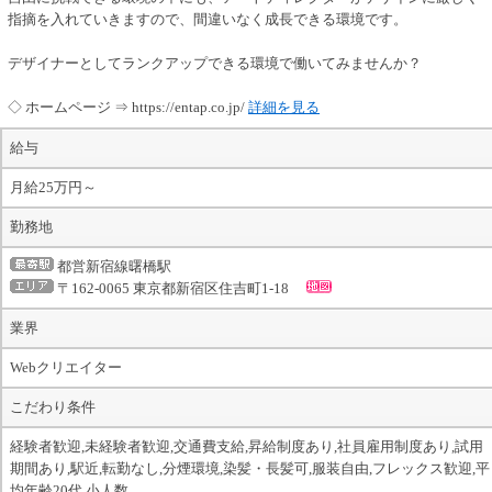
指摘を入れていきますので、間違いなく成長できる環境です。
デザイナーとしてランクアップできる環境で働いてみませんか？
◇ ホームページ ⇒ https://entap.co.jp/
詳細を見る
給与
月給25万円～
勤務地
都営新宿線曙橋駅
〒162-0065 東京都新宿区住吉町1-18
業界
Webクリエイター
こだわり条件
経験者歓迎,未経験者歓迎,交通費支給,昇給制度あり,社員雇用制度あり,試用
期間あり,駅近,転勤なし,分煙環境,染髪・長髪可,服装自由,フレックス歓迎,平
均年齢20代,小人数