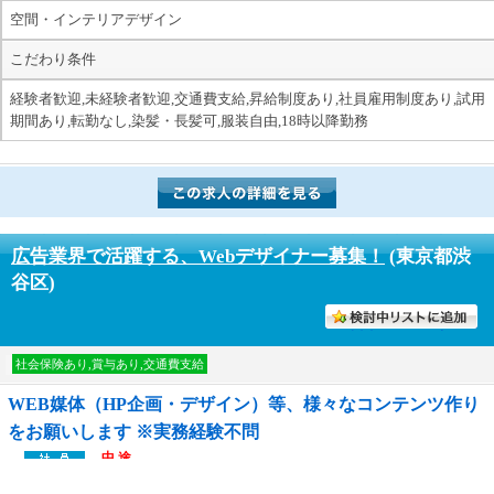
空間・インテリアデザイン
こだわり条件
経験者歓迎,未経験者歓迎,交通費支給,昇給制度あり,社員雇用制度あり,試用
期間あり,転勤なし,染髪・長髪可,服装自由,18時以降勤務
広告業界で活躍する、Webデザイナー募集！
(東京都渋
谷区)
討中リストに入れる
社会保険あり,賞与あり,交通費支給
WEB媒体（HP企画・デザイン）等、様々なコンテンツ作り
をお願いします ※実務経験不問
中 途