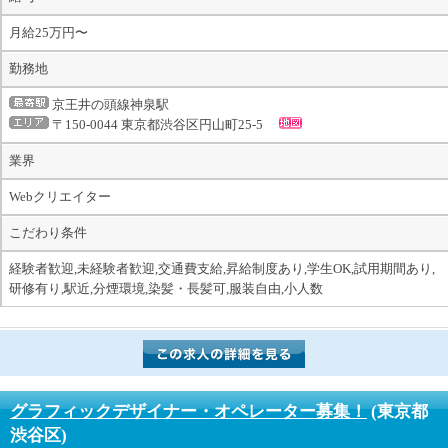
月給25万円〜
勤務地
京王井の頭線神泉駅
〒150-0044 東京都渋谷区円山町25-5
業界
Webクリエイター
こだわり条件
経験者歓迎,未経験者歓迎,交通費支給,昇給制度あり,学生OK,試用期間あり,
研修有り,駅近,分煙環境,染髪・長髪可,服装自由,小人数
グラフィックデザイナー・オペレーター募集！
(東京都
渋谷区)