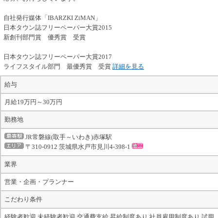
自社発行媒体「IBARZKI ZiMAN」
日本タウン誌フリーペーパー大賞2015
新創刊部門賞 優秀賞 受賞
日本タウン誌フリーペーパー大賞2017
ライフスタイル部門 最優秀賞 受賞
詳細を見る
給与
月給19万円～30万円
勤務地
JR常磐線(取手～いわき)赤塚駅
〒310-0912 茨城県水戸市見川4-398-1
業界
営業・企画・プランナー
こだわり条件
経験者歓迎,未経験者歓迎,交通費支給,昇給制度あり,社員雇用制度あり,試用