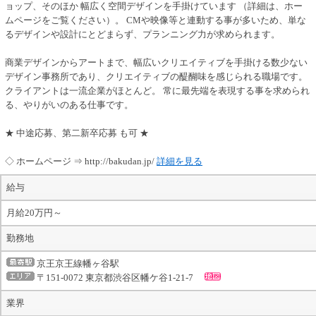
ョップ、そのほか 幅広く空間デザインを手掛けています （詳細は、ホー
ムページをご覧ください）。 CMや映像等と連動する事が多いため、単な
るデザインや設計にとどまらず、プランニング力が求められます。
商業デザインからアートまで、幅広いクリエイティブを手掛ける数少ない
デザイン事務所であり、クリエイティブの醍醐味を感じられる職場です。
クライアントは一流企業がほとんど。 常に最先端を表現する事を求められ
る、やりがいのある仕事です。
★ 中途応募、第二新卒応募 も可 ★
◇ ホームページ ⇒ http://bakudan.jp/
詳細を見る
給与
月給20万円～
勤務地
京王京王線幡ヶ谷駅
〒151-0072 東京都渋谷区幡ケ谷1-21-7
業界