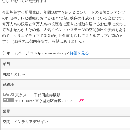
心して働いていただけます。
今回募集する配属先は、年間160本を超えるコンサートの映像コンテンツ
の作成やテレビ番組における様々な演出映像の作成をしている会社です。
何万人もの観客と何万人もの視聴者に驚きと感動を届けるお仕事に携わっ
てみませんか！その他、人気イベントやステージの空間演出の実績もある
ので、クリエイティブで刺激的なお仕事を通じてスキルアップが望めま
す！ （勤務先は都内各所で、転勤はありません）
◇ ホームページ ⇒ http://www.ashbee.jp/
詳細を見る
給与
月給21万円～
勤務地
東京メトロ千代田線赤坂駅
〒107-0052 東京都港区赤坂2-13-21
業界
空間・インテリアデザイン