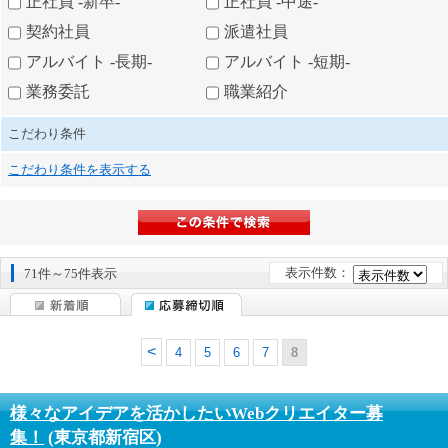
正社員 -新卒-
正社員 -中途-
契約社員
派遣社員
アルバイト -長期-
アルバイト -短期-
業務委託
職業紹介
こだわり条件
こだわり条件を表示する
表示件数：
71件～75件表示
4
5
6
7
8
様々なアイデアを活かしたいWebクリエイター募
集！
(東京都新宿区)