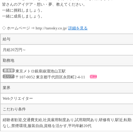
皆さんのアイデア・想い・夢、教えてください。
一緒に挑戦しましょう。
一緒に成長しましょう。
◇ ホームページ ⇒ http://tarosky.co.jp/
詳細を見る
給与
月給20万円～
勤務地
東京メトロ銀座線溜池山王駅
〒107-0052 東京都千代田区永田町2-4-11
業界
Webクリエイター
こだわり条件
経験者歓迎,交通費支給,社員雇用制度あり,試用期間あり,研修有り,駅近,転勤
なし,禁煙環境,服装自由,資格を活かす,平均年齢20代