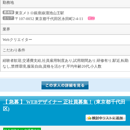
勤務地
東京メトロ銀座線溜池山王駅
〒107-0052 東京都千代田区永田町2-4-11
業界
Webクリエイター
こだわり条件
経験者歓迎,交通費支給,社員雇用制度あり,試用期間あり,研修有り,駅近,転勤
なし,禁煙環境,服装自由,資格を活かす,平均年齢20代,小人数
【 急募 】 WEBデザイナー 正社員募集！
(東京都千代田
区)
討中リストに入れる