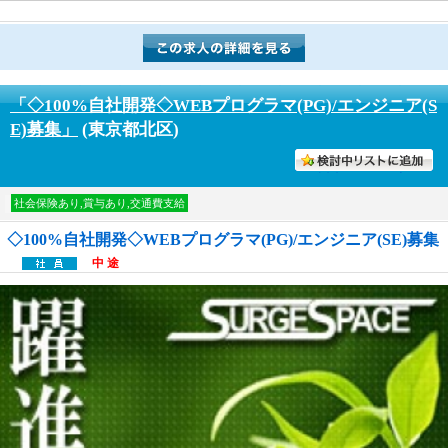
「◇100%自社開発◇WEBプログラマ(PG)/エンジニア(S
E)募集」
(東京都北区)
討中リストに入れる
社会保険あり,賞与あり,交通費支給
◇100%自社開発◇WEBプログラマ(PG)/エンジニア(SE)募集
中 途