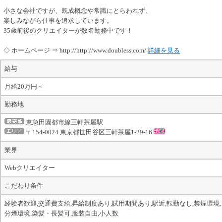
小さな会社ですが、既成概念や常識にとらわれず、
楽しみながら仕事を追求しています。
35歳前後のクリエイターが数名勤務中です！
◇ ホームページ ⇒ http://http://www.doubless.com/
詳細を見る
給与
月給20万円～
勤務地
東急田園都市線三軒茶屋駅
〒154-0024 東京都世田谷区三軒茶屋1-29-16
業界
Webクリエイター
こだわり条件
経験者歓迎,交通費支給,昇給制度あり,試用期間あり,駅近,転勤なし,禁煙環境,
分煙環境,染髪・長髪可,服装自由,小人数