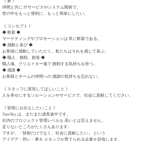
《 夢 》
仲間と共に ITサービスやシステム開発で、
世の中をもっと便利に、もっと簡単にしたい。
《 コンセプト 》
◆ 斬新 ◆
マーケティングやプロモーションは 常に斬新である。
◆ 感動と喜び ◆
お客様に感動していただく。私たちはそれを感じて喜ぶ。
◆ 職人、挑戦、創造 ◆
職人魂、クリエイター魂で 挑戦する気持ちを持つ。
◆ 感謝 ◆
お客様とチームの仲間への 感謝の気持ちを忘れない。
《 スタッフに実現してほしいこと 》
人を幸せにするソルーションやサービスで、社会に貢献してください。
《 皆様にお伝えしたいこと 》
TaroSky は、まだまだ成長途中です。
社内のプロジェクト管理レベルも 高いとは言えません。
足りないところがたくさんあります。
ですが、「技術だけでなく、社会に貢献したい」 という
アイデア・想い・夢を スタッフが育てられる企業を目指します。