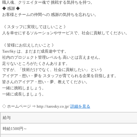
職人魂、クリエイター魂で 挑戦する気持ちを持つ。
◆ 感謝 ◆
お客様とチームの仲間への 感謝の気持ちを忘れない。
《 スタッフに実現してほしいこと 》
人を幸せにするソルーションやサービスで、社会に貢献してください。
《 皆様にお伝えしたいこと 》
TaroSky は、まだまだ成長途中です。
社内のプロジェクト管理レベルも 高いとは言えません。
足りないところがたくさんあります。
ですが、「技術だけでなく、社会に貢献したい」 という
アイデア・想い・夢を スタッフが育てられる企業を目指します。
皆さんのアイデア・想い・夢、教えてください。
一緒に挑戦しましょう。
一緒に成長しましょう。
◇ ホームページ ⇒ http://tarosky.co.jp/
詳細を見る
給与
時給1500円～