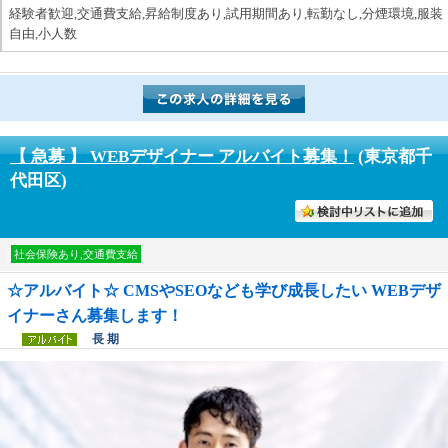
経験者歓迎,交通費支給,昇給制度あり,試用期間あり,転勤なし,分煙環境,服装
自由,小人数
【 急募 】 WEBデザイナー アルバイト募集！
(東京都千
代田区)
討中リストに入れる
社会保険あり,交通費支給
☆アルバイト☆ CMSやSEOなども学び成長したい WEBデザ
イナーさん募集します！
長 期