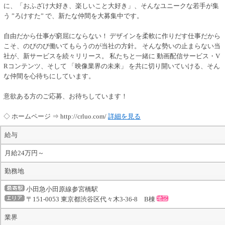
に、「おふざけ大好き、楽しいこと大好き」、そんなユニークな若手が集
う ”ろけすた” で、新たな仲間を大募集中です。
自由だから仕事が窮屈にならない！ デザインを柔軟に作りだす仕事だから
こそ、のびのび働いてもらうのが当社の方針。 そんな勢いの止まらない当
社が、新サービスを続々リリース。 私たちと一緒に 動画配信サービス・V
Rコンテンツ、そして 「映像業界の未来」 を共に切り開いていける、そん
な仲間を心待ちにしています。
意欲ある方のご応募、お待ちしています！
◇ ホームページ ⇒ http://crluo.com/
詳細を見る
給与
月給24万円～
勤務地
小田急小田原線参宮橋駅
〒151-0053 東京都渋谷区代々木3-36-8 B棟
業界