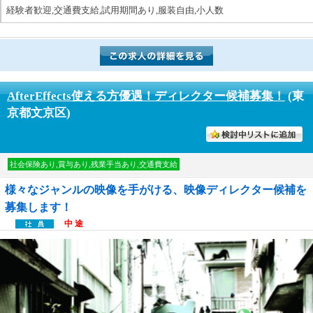
経験者歓迎,交通費支給,試用期間あり,服装自由,小人数
AfterEffects使える方優遇！ディレクター候補募集！
(東
京都文京区)
討中リストに入れる
社会保険あり,賞与あり,残業手当あり,交通費支給
様々なジャンルの映像を手がける、映像ディレクター候補を
募集します！
中 途