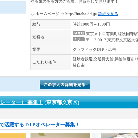
やる気のある方のご応募、お待ちしております！
◇ ホームページ ⇒ http://futaba-dd.jp/
詳細を見る
給与
時給1000円～1500円
東京メトロ有楽町線護国寺駅
勤務地
〒112-0012 東京都文京区大塚5
業界
グラフィックDTP・広告
経験者歓迎,交通費支給,昇給制度あり
こだわり条件
装自由
ペレーター） 募集！
(東京都文京区)
で活躍する DTPオペレーター募集！