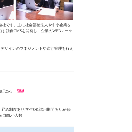
作会社です。主に社会福祉法人や中小企業を
は 独自CMSを開発し、企業のWEBマーケ
らデザインのマネジメントや進行管理を行え
山町25-5
,昇給制度あり,学生OK,試用期間あり,研修
装自由,小人数