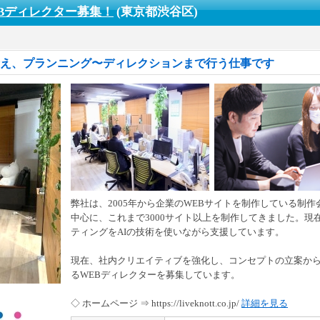
Bディレクター募集！
(東京都渋谷区)
考え、プランニング〜ディレクションまで行う仕事です
弊社は、2005年から企業のWEBサイトを制作している制
中心に、これまで3000サイト以上を制作してきました。現在
ティングをAIの技術を使いながら支援しています。
現在、社内クリエイティブを強化し、コンセプトの立案か
るWEBディレクターを募集しています。
◇ ホームページ ⇒ https://liveknott.co.jp/
詳細を見る