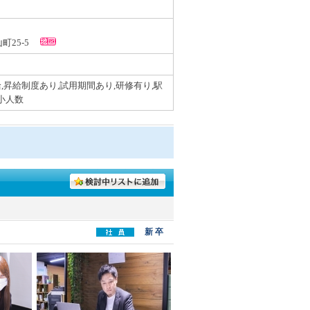
山町25-5
,昇給制度あり,試用期間あり,研修有り,駅
,小人数
新 卒