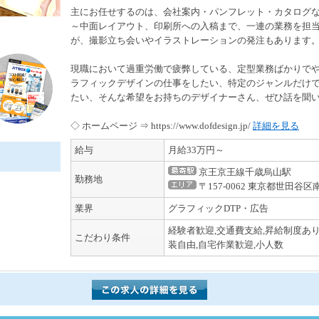
主にお任せするのは、会社案内・パンフレット・カタログ
～中面レイアウト、印刷所への入稿まで、一連の業務を担
が、撮影立ち会いやイラストレーションの発注もあります
現職において過重労働で疲弊している、定型業務ばかりで
ラフィックデザインの仕事をしたい、特定のジャンルだけ
たい、そんな希望をお持ちのデザイナーさん、ぜひ話を聞
◇ ホームページ ⇒ https://www.dofdesign.jp/
詳細を見る
給与
月給33万円～
京王京王線千歳烏山駅
勤務地
〒157-0062 東京都世田谷区
業界
グラフィックDTP・広告
経験者歓迎,交通費支給,昇給制度あり
こだわり条件
装自由,自宅作業歓迎,小人数