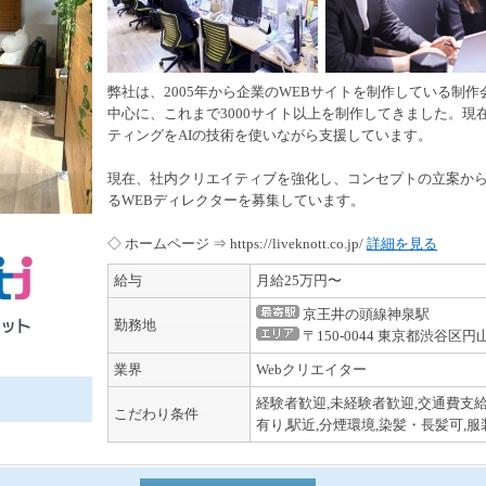
弊社は、2005年から企業のWEBサイトを制作している制
中心に、これまで3000サイト以上を制作してきました。現在
ティングをAIの技術を使いながら支援しています。
現在、社内クリエイティブを強化し、コンセプトの立案か
るWEBディレクターを募集しています。
◇ ホームページ ⇒ https://liveknott.co.jp/
詳細を見る
給与
月給25万円〜
京王井の頭線神泉駅
勤務地
〒150-0044 東京都渋谷区円
業界
Webクリエイター
経験者歓迎,未経験者歓迎,交通費支給
こだわり条件
有り,駅近,分煙環境,染髪・長髪可,服