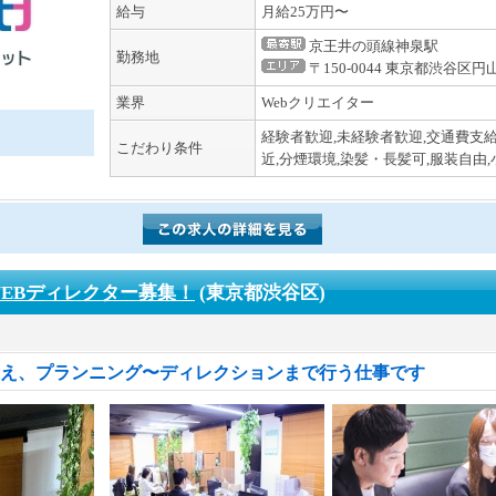
給与
月給25万円〜
京王井の頭線神泉駅
勤務地
〒150-0044 東京都渋谷区円
業界
Webクリエイター
経験者歓迎,未経験者歓迎,交通費支給
こだわり条件
近,分煙環境,染髪・長髪可,服装自由
EBディレクター募集！
(東京都渋谷区)
考え、プランニング〜ディレクションまで行う仕事です