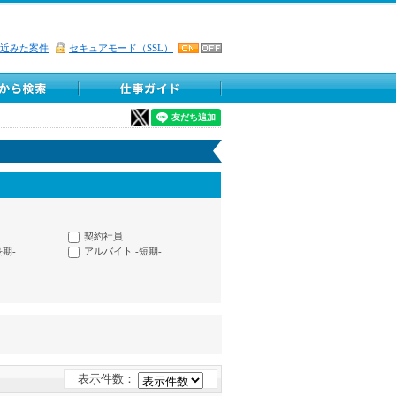
近みた案件
セキュアモード（SSL）
契約社員
長期-
アルバイト -短期-
表示件数：