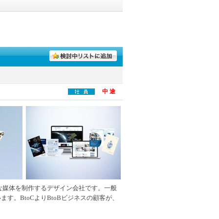
中 途
な媒体を制作するデザイン会社です。一般
す。BtoCよりBtoBビジネスの顧客が、