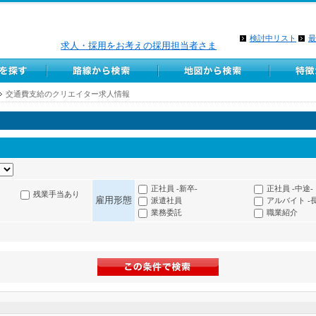
検討中リスト
最
求人・採用をお考えの採用担当者さま
交通費支給のクリエイター求人情報
正社員 -新卒-
正社員 -中途-
残業手当あり
雇用形態
派遣社員
アルバイト -
業務委託
職業紹介