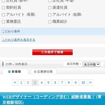
正社員 -新卒-
正社員 -中途-
契約社員
派遣社員
アルバイト -長期-
アルバイト -短期-
業務委託
職業紹介
こだわり条件
こだわり条件を表示する
表示件数：
21件～30件表示
1
2
3
4
5
6
7
8
9
10
WEBデザイナー（コーディング含む）経験者募集！
(東
京都新宿区)