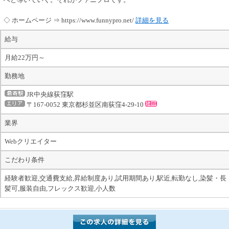
◇ ホームページ ⇒ https://www.funnypro.net/
詳細を見る
給与
月給22万円～
勤務地
JR中央線荻窪駅
〒167-0052 東京都杉並区南荻窪4-29-10
業界
Webクリエイター
こだわり条件
経験者歓迎,交通費支給,昇給制度あり,試用期間あり,駅近,転勤なし,染髪・長
髪可,服装自由,フレックス歓迎,小人数