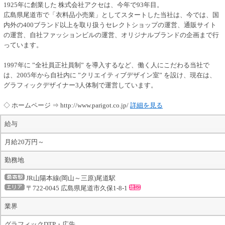
1925年に創業した 株式会社アクセは、今年で93年目。
広島県尾道市で「衣料品小売業」としてスタートした当社は、今では、国
内外の400ブランド以上を取り扱うセレクトショップの運営、通販サイト
の運営、自社ファッションビルの運営、オリジナルブランドの企画まで行
っています。
1997年に ”全社員正社員制” を導入するなど、働く人にこだわる当社で
は、2005年から自社内に ”クリエイティブデザイン室” を設け、現在は、
グラフィックデザイナー3人体制で運営しています。
◇ ホームページ ⇒ http://www.parigot.co.jp/
詳細を見る
給与
月給20万円～
勤務地
JR山陽本線(岡山～三原)尾道駅
〒722-0045 広島県尾道市久保1-8-1
業界
グラフィックDTP・広告