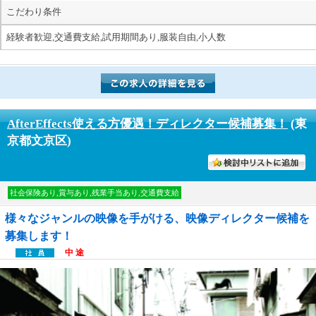
こだわり条件
経験者歓迎,交通費支給,試用期間あり,服装自由,小人数
AfterEffects使える方優遇！ディレクター候補募集！
(東
京都文京区)
討中リストに入れる
社会保険あり,賞与あり,残業手当あり,交通費支給
様々なジャンルの映像を手がける、映像ディレクター候補を
募集します！
中 途