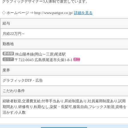
グラフィックデザイナー3人体制で運営しています。
◇ ホームページ ⇒ http://www.parigot.co.jp/
詳細を見る
給与
月給22万円～
勤務地
JR山陽本線(岡山～三原)尾道駅
〒722-0045 広島県尾道市久保1-8-1
業界
グラフィックDTP・広告
こだわり条件
経験者歓迎,交通費支給,付帯手当あり,昇給制度あり,社員雇用制度あり,試用
期間あり,研修有り,転勤なし,染髪・長髪可,服装自由,フレックス歓迎,資格を
活かす,小人数