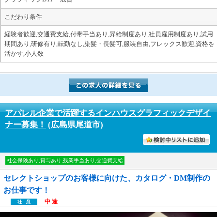
こだわり条件
経験者歓迎,交通費支給,付帯手当あり,昇給制度あり,社員雇用制度あり,試用
期間あり,研修有り,転勤なし,染髪・長髪可,服装自由,フレックス歓迎,資格を
活かす,小人数
アパレル企業で活躍するインハウスグラフィックデザイ
ナー募集！
(広島県尾道市)
討中リストに入れる
社会保険あり,賞与あり,残業手当あり,交通費支給
セレクトショップのお客様に向けた、カタログ・DM制作の
お仕事です！
中 途