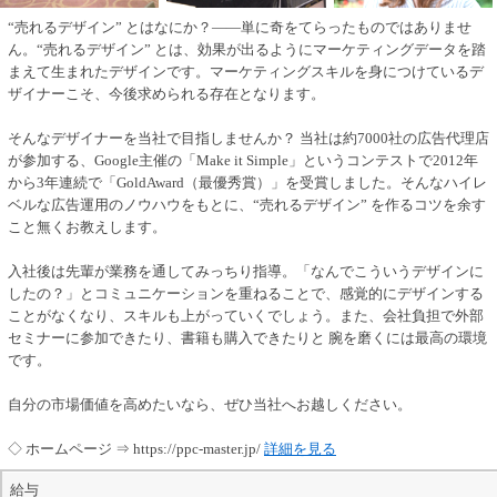
“売れるデザイン” とはなにか？――単に奇をてらったものではありませ
ん。“売れるデザイン” とは、効果が出るようにマーケティングデータを踏
まえて生まれたデザインです。マーケティングスキルを身につけているデ
ザイナーこそ、今後求められる存在となります。
そんなデザイナーを当社で目指しませんか？ 当社は約7000社の広告代理店
が参加する、Google主催の「Make it Simple」というコンテストで2012年
から3年連続で「GoldAward（最優秀賞）」を受賞しました。そんなハイレ
ベルな広告運用のノウハウをもとに、“売れるデザイン” を作るコツを余す
こと無くお教えします。
入社後は先輩が業務を通してみっちり指導。「なんでこういうデザインに
したの？」とコミュニケーションを重ねることで、感覚的にデザインする
ことがなくなり、スキルも上がっていくでしょう。また、会社負担で外部
セミナーに参加できたり、書籍も購入できたりと 腕を磨くには最高の環境
です。
自分の市場価値を高めたいなら、ぜひ当社へお越しください。
◇ ホームページ ⇒ https://ppc-master.jp/
詳細を見る
給与