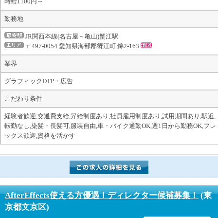
時給1100円～
勤務地
JR関西本線(名古屋～亀山)蟹江駅
〒497-0054 愛知県海部郡蟹江町 錦2-163
業界
グラフィックDTP・広告
こだわり条件
経験者歓迎,交通費支給,昇給制度あり,社員雇用制度あり,試用期間あり,駅近,
転勤なし,染髪・長髪可,服装自由,車・バイク通勤OK,週1日から勤務OK,フレ
ックス歓迎,資格を活かす
AfterEffects使える方優遇！ディレクター候補募集！
(東
京都文京区)