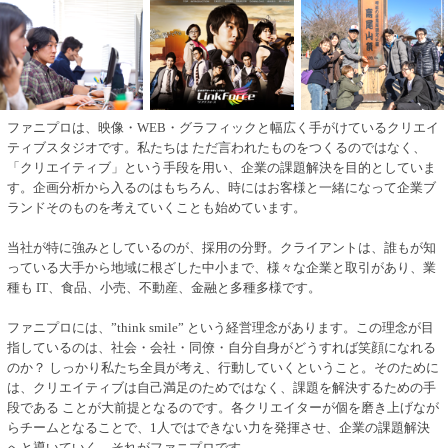
ファニプロは、映像・WEB・グラフィックと幅広く手がけているクリエイ
ティブスタジオです。私たちは ただ言われたものをつくるのではなく、
「クリエイティブ」という手段を用い、企業の課題解決を目的としていま
す。企画分析から入るのはもちろん、時にはお客様と一緒になって企業ブ
ランドそのものを考えていくことも始めています。
当社が特に強みとしているのが、採用の分野。クライアントは、誰もが知
っている大手から地域に根ざした中小まで、様々な企業と取引があり、業
種も IT、食品、小売、不動産、金融と多種多様です。
ファニプロには、”think smile” という経営理念があります。この理念が目
指しているのは、社会・会社・同僚・自分自身がどうすれば笑顔になれる
のか？ しっかり私たち全員が考え、行動していくということ。そのために
は、クリエイティブは自己満足のためではなく、課題を解決するための手
段である ことが大前提となるのです。各クリエイターが個を磨き上げなが
らチームとなることで、1人ではできない力を発揮させ、企業の課題解決
へと導いていく。それがファニプロです。