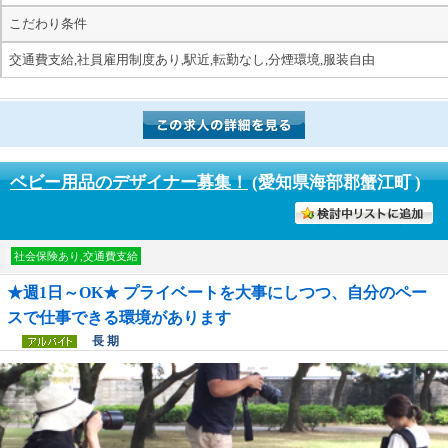
こだわり条件
交通費支給,社員雇用制度あり,駅近,転勤なし,分煙環境,服装自由
ベビー用品のデザイナー募集！
(愛知県海部郡蟹江町 )
討中リストに入れる
社会保険あり,交通費支給
★週1日～OK★ プライベートを大事にしつつ、自分のペー
スで仕事できる環境があります
長 期