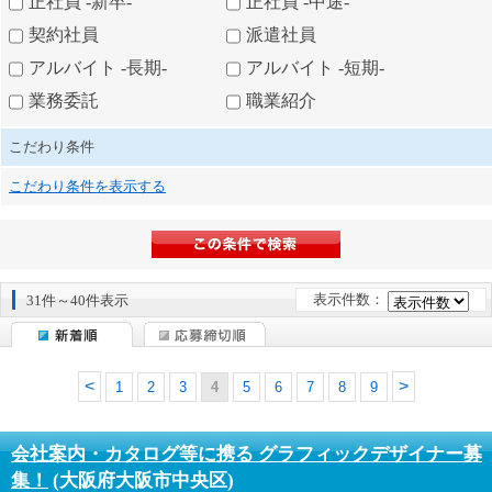
正社員 -新卒-
正社員 -中途-
契約社員
派遣社員
アルバイト -長期-
アルバイト -短期-
業務委託
職業紹介
こだわり条件
こだわり条件を表示する
表示件数：
31件～40件表示
1
2
3
4
5
6
7
8
9
会社案内・カタログ等に携る グラフィックデザイナー募
集！
(大阪府大阪市中央区)