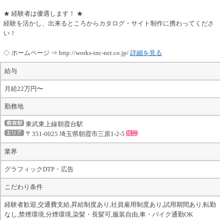
★ 経験者は優遇します！ ★
経験を活かし、出来るところからカタログ・サイト制作に携わってくださ
い！
◇ ホームページ ⇒ http://works-inc-net.co.jp/
詳細を見る
給与
月給22万円〜
勤務地
東武東上線朝霞台駅
〒351-0025 埼玉県朝霞市三原1-2-5
業界
グラフィックDTP・広告
こだわり条件
経験者歓迎,交通費支給,昇給制度あり,社員雇用制度あり,試用期間あり,転勤
なし,禁煙環境,分煙環境,染髪・長髪可,服装自由,車・バイク通勤OK