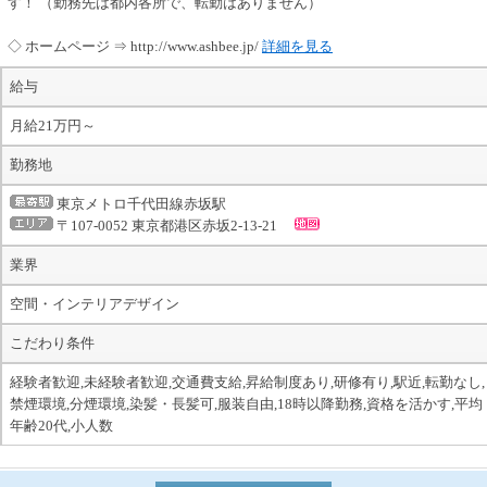
す！ （勤務先は都内各所で、転勤はありません）
◇ ホームページ ⇒ http://www.ashbee.jp/
詳細を見る
給与
月給21万円～
勤務地
東京メトロ千代田線赤坂駅
〒107-0052 東京都港区赤坂2-13-21
業界
空間・インテリアデザイン
こだわり条件
経験者歓迎,未経験者歓迎,交通費支給,昇給制度あり,研修有り,駅近,転勤なし,
禁煙環境,分煙環境,染髪・長髪可,服装自由,18時以降勤務,資格を活かす,平均
年齢20代,小人数