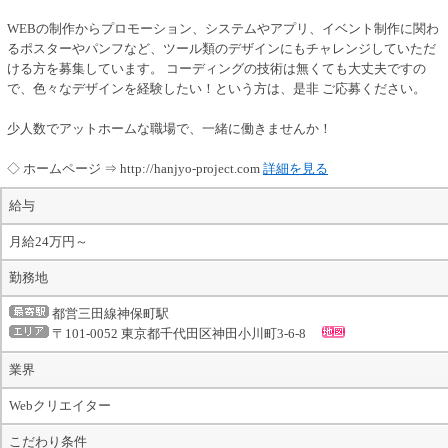
WEBの制作からプロモーション、システムやアプリ、イベント制作に関わ
るポスターやパンフなど、ツール類のデザインにもチャレンジしていただ
ける方を募集しています。 コーディングの技術は無くても大丈夫ですの
で、色々なデザインを経験したい！という方は、是非 ご応募ください。
少人数でアットホームな職場で、一緒に働きませんか！
◇ ホームページ ⇒ http://hanjyo-project.com
詳細を見る
給与
月給24万円～
勤務地
都営三田線神保町駅
〒101-0052 東京都千代田区神田小川町3-6-8
業界
Webクリエイター
こだわり条件