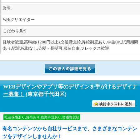
業界
Webクリエイター
こだわり条件
経験者歓迎,高時給(1200円以上),交通費支給,昇給制度あり,学生OK,試用期間
あり,駅近,転勤なし,染髪・長髪可,服装自由,フレックス歓迎
WEBデザインやアプリ等のデザインを手がけるデザイナ
ー募集！
(東京都千代田区)
討中リストに入れる
社会保険あり,賞与あり,残業手当あり,交通費支給
有名コンテンツから自社サービスまで、さまざまなコンテン
ツをデザインしませんか！