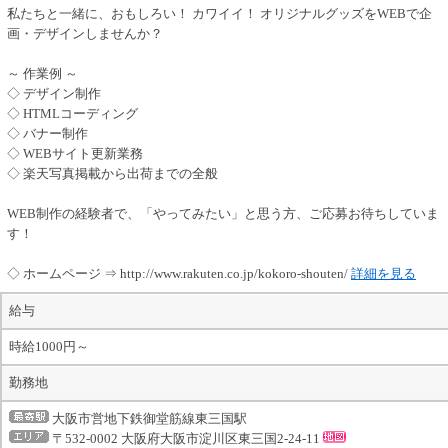
私たちと一緒に、おもしろい！ カワイイ！ オリジナルグッズをWEBで企
画・デザインしませんか？
～ 作業例 ～
◇ デザイン制作
◇ HTMLコーディング
◇ バナー制作
◇ WEBサイト更新業務
◇ 楽天写真掲載から出荷までの全般
WEB制作の経験者で、「やってみたい」と思う方、ご応募お待ちしていま
す！
◇ ホームページ ⇒ http://www.rakuten.co.jp/kokoro-shouten/
詳細を見る
給与
時給1000円～
勤務地
大阪市営地下鉄御堂筋線東三国駅
〒532-0002 大阪府大阪市淀川区東三国2-24-11