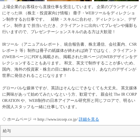
上場企業のお客様から直接仕事を受注しています。 企業のブランディング
にそったIR （株主・投資家向け情報） 冊子・WEBツールをディレクショ
ン制作するお仕事です。 経験・スキルに合わせ、ディレクション、デザ
イン、制作まで 担当いただき、クライアントに出向いてプレゼンや撮影も
行いますので、プレゼンテーションスキルのある方は大歓迎！
IRツール （アニュアルレポート、統合報告書、株主通信、会社案内、CSR
レポート 等）制作は冊子の紙媒体が終われば終了ではなく、クライアント
のWEBページにPDFも掲載され、掲載されたIRページのWEBデザインをデ
レクションすることもあります。 和文、英文で制作することが多いため、
国内、海外の投資家・株主の目に触れることになり、あなたのデザインが
世界に発信されることになります！
グローバルな媒体ですが、英語はそんなにできなくても大丈夫。 英文媒体
に興味があって始めてみたいなという方、歓迎です。 親会社 The IR CORP
ORATION や、WEB制作の日本アイアール研究所と同じフロアで、明るい
外国人スタッフも一緒に仕事しています。
◇ ホームページ ⇒ http://www.ircorp.co.jp/
詳細を見る
給与