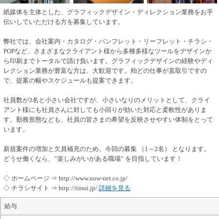
紙媒体を主体とした、グラフィックデザイン・ディレクション業務をお手
伝いしていただける方を募集しています。
弊社では、会社案内・カタログ・パンフレット・リーフレット・チラシ・
POPなど、さまざまなクライアント様から多種多様なツールをデザインか
ら印刷までトータルで請け負います。グラフィックデザインの経験やディ
レクション業務が豊富な方は、大歓迎です。殆どの仕事が直取引ですの
で、提案の幅やスケジュールも提案できます。
社員数が3名と小さい会社ですが、小さいなりのメリットとして、クライ
アント様にも社員さんに対しても小回りが効いた対応と柔軟性がありま
す。勤務形態なども、社員の皆さまの希望を反映させやすい体制をとって
います。
新規案件の増加と欠員補充のため、今回の募集 （1～2名） となります。
どうせ働くなら、”楽しみがいがある職場” を目指しています！
◇ ホームページ ⇒ http://www.now-net.co.jp/
◇ チラシサイト ⇒ http://tirasi.jp/
詳細を見る
給与