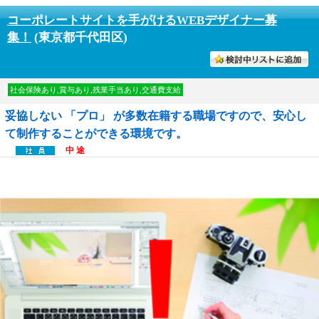
コーポレートサイトを手がけるWEBデザイナー募
集！
(東京都千代田区)
討中リストに入れる
社会保険あり,賞与あり,残業手当あり,交通費支給
妥協しない 「プロ」 が多数在籍する職場ですので、安心し
て制作することができる環境です。
中 途