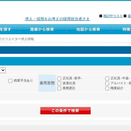
検討中リスト
最
求人・採用をお考えの採用担当者さま
のクリエイター求人情報
正社員 -新卒-
正社員 -中途-
残業手当あり
雇用形態
派遣社員
アルバイト -
業務委託
職業紹介