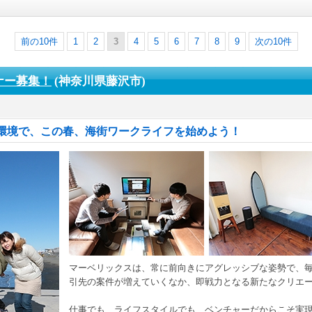
前の10件
1
2
3
4
5
6
7
8
9
次の10件
ナー募集！
(神奈川県藤沢市)
環境で、この春、海街ワークライフを始めよう！
マーベリックスは、常に前向きにアグレッシブな姿勢で、
引先の案件が増えていくなか、即戦力となる新たなクリエ
仕事でも、ライフスタイルでも、ベンチャーだからこそ実