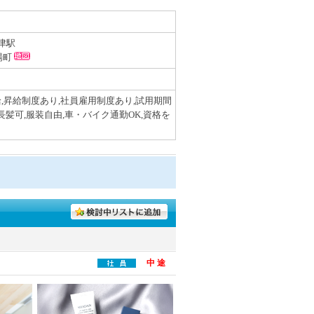
津駅
場町
,昇給制度あり,社員雇用制度あり,試用期間
長髪可,服装自由,車・バイク通勤OK,資格を
中 途