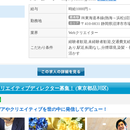
給与
時給1000円～
JR東海道本線(熱海～浜松)沼
勤務地
〒410-0831 静岡県沼津市市
業界
Webクリエイター
経験者歓迎,未経験者歓迎,交通費支給
こだわり条件
あり,駅近,転勤なし,分煙環境,染髪・
活かす
クリエイティブディレクター募集！
(東京都品川区)
給
デアやクリエイティブを世の中に発信してデビュー！