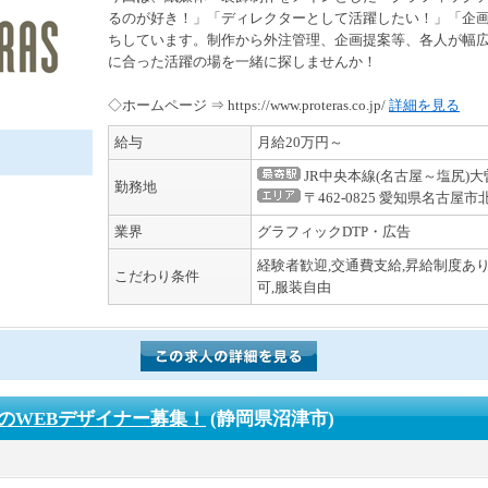
るのが好き！」「ディレクターとして活躍したい！」「企
ちしています。制作から外注管理、企画提案等、各人が幅
に合った活躍の場を一緒に探しませんか！
◇ホームページ ⇒ https://www.proteras.co.jp/
詳細を見る
給与
月給20万円～
JR中央本線(名古屋～塩尻)
勤務地
〒462-0825 愛知県名古屋市北
業界
グラフィックDTP・広告
経験者歓迎,交通費支給,昇給制度あり
こだわり条件
可,服装自由
のWEBデザイナー募集！
(静岡県沼津市)