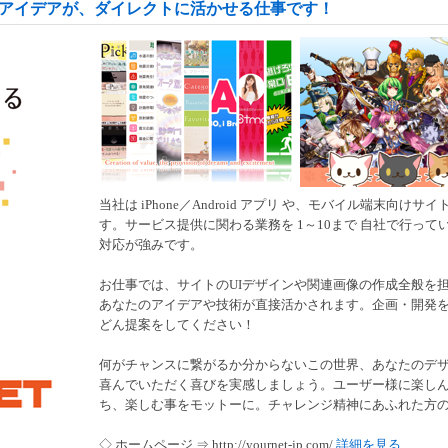
やアイデアが、ダイレクトに活かせる仕事です！
当社は iPhone／Android アプリ や、モバイル端末向
す。サービス提供に関わる業務を 1～10まで 自社で行っ
対応が強みです。
お仕事では、サイトのUIデザインや関連画像の作成全般を
あなたのアイデアや技術が直接活かされます。企画・開発
どん提案をしてください！
何がチャンスに繋がるか分からないこの世界、あなたのデ
喜んでいただく喜びを実感しましょう。ユーザー様に楽し
ち、楽しむ事をモットーに。チャレンジ精神にあふれた方
◇ ホームページ ⇒ http://yournet-jp.com/
詳細を見る