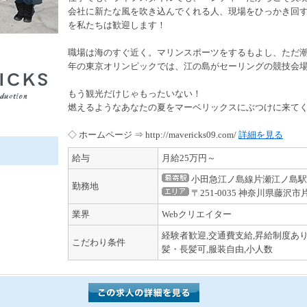
会社に新たな風を吹き込んでくれる人、現場をひっかき回
を私たちは歓迎します！
職場は海のすぐ近く。マリンスポーツをするもよし、ただ潮
年の東京オリンピックでは、江の島がセーリングの競技会
もう観光だけじゃもったいない！
燃えるようなあなたの夏をマーベリックスにぶつけに来て
◇ ホームページ ⇒ http://mavericks09.com/
詳細を見る
給与
月給25万円～
小田急江ノ島線片瀬江ノ島駅
勤務地
〒251-0035 神奈川県藤沢市
業界
Webクリエイター
経験者歓迎,交通費支給,昇給制度あり
こだわり条件
髪・長髪可,服装自由,小人数