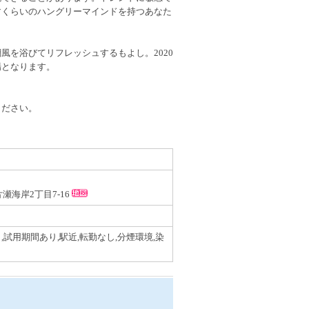
すくらいのハングリーマインドを持つあなた
風を浴びてリフレッシュするもよし。2020
場となります。
ください。
片瀬海岸2丁目7-16
,試用期間あり,駅近,転勤なし,分煙環境,染