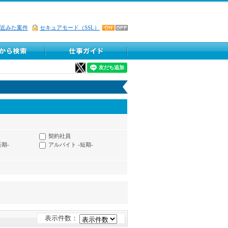
近みた案件
セキュアモード（SSL）
契約社員
長期-
アルバイト -短期-
表示件数：