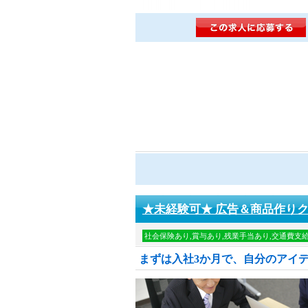
★未経験可★ 広告＆商品作り
社会保険あり,賞与あり,残業手当あり,交通費支
まずは入社3か月で、自分のアイ