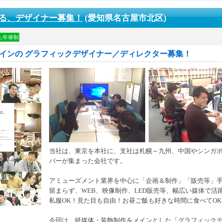
る、デザイナー募集！
(愛知県名古屋市北区)
,年俸制
メインの グラフィックデザイナー／ディレクター募集！
当社は、東京を本社に、支社は札幌～九州、中国やシンガ
バーが集まった会社です。
アミューズメント業界を中心に「企画＆制作」「販売等」
留まらず、WEB、映像制作、LED販売等、幅広い媒体で
私服OK！見た目も自由！お昼ご飯も好きな時間に食べてOK
今回は、紙媒体・装飾制作をメインとした「グラフィック