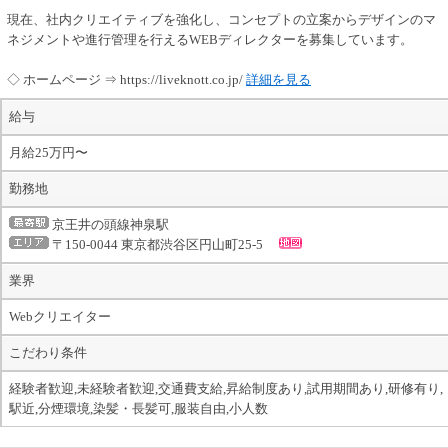
現在、社内クリエイティブを強化し、コンセプトの立案からデザインのマ
ネジメントや進行管理を行えるWEBディレクターを募集しています。
◇ ホームページ ⇒ https://liveknott.co.jp/
詳細を見る
給与
月給25万円〜
勤務地
京王井の頭線神泉駅
〒150-0044 東京都渋谷区円山町25-5
業界
Webクリエイター
こだわり条件
経験者歓迎,未経験者歓迎,交通費支給,昇給制度あり,試用期間あり,研修有り,
駅近,分煙環境,染髪・長髪可,服装自由,小人数