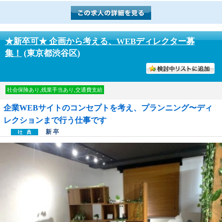
★新卒可★ 企画から考える、WEBディレクター募
集！
(東京都渋谷区)
討中リストに入れる
社会保険あり,残業手当あり,交通費支給
企業WEBサイトのコンセプトを考え、プランニング〜ディ
レクションまで行う仕事です
新 卒