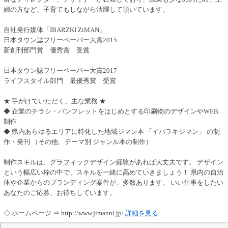
婦の方など、子育てもしながら活躍して頂いています。
自社発行媒体「IBARZKI ZiMAN」
日本タウン誌フリーペーパー大賞2015
新創刊部門賞 優秀賞 受賞
日本タウン誌フリーペーパー大賞2017
ライフスタイル部門 最優秀賞 受賞
★ 手がけていただく、主な業務 ★
◆ 企業のチラシ・パンフレットをはじめとする印刷物のデザインやWEB
制作
◆ 県内あらゆるエリアに特化した地域ジマン本 「イバラキジマン」 の制
作・発刊 （その他、テーマ別 ジャンル本の制作）
制作スキルは、グラフィックデザイン経験があれば大丈夫です。 デザイン
という幅広い枠の中で、スキルを一緒に高めていきましょう！ 県内の自治
体や企業からのブランディング案件が、多数あります。 いい仕事をしたい
あなたのご応募、お待ちしています。
◇ ホームページ ⇒ http://www.jimanni.jp/
詳細を見る