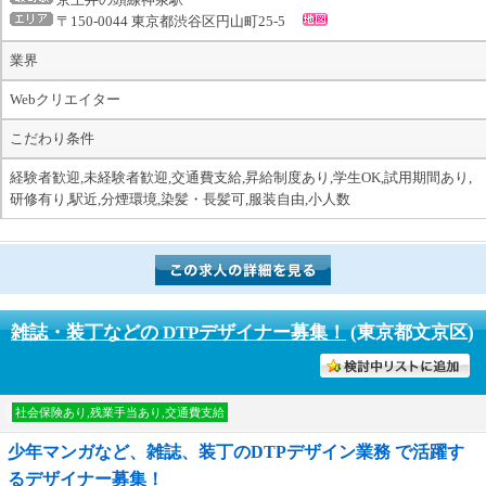
〒150-0044 東京都渋谷区円山町25-5
業界
Webクリエイター
こだわり条件
経験者歓迎,未経験者歓迎,交通費支給,昇給制度あり,学生OK,試用期間あり,
研修有り,駅近,分煙環境,染髪・長髪可,服装自由,小人数
雑誌・装丁などの DTPデザイナー募集！
(東京都文京区)
討中リストに入れる
社会保険あり,残業手当あり,交通費支給
少年マンガなど、雑誌、装丁のDTPデザイン業務 で活躍す
るデザイナー募集！