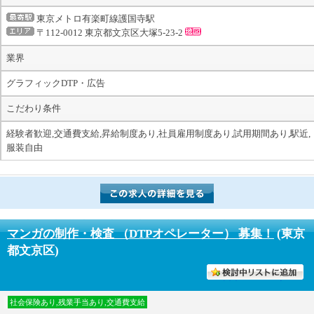
東京メトロ有楽町線護国寺駅
〒112-0012 東京都文京区大塚5-23-2
業界
グラフィックDTP・広告
こだわり条件
経験者歓迎,交通費支給,昇給制度あり,社員雇用制度あり,試用期間あり,駅近,
服装自由
マンガの制作・検査 （DTPオペレーター） 募集！
(東京
都文京区)
討中リストに入れる
社会保険あり,残業手当あり,交通費支給