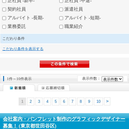
正社員 -新卒-
正社員 -中途-
契約社員
派遣社員
アルバイト -長期-
アルバイト -短期-
業務委託
職業紹介
こだわり条件
こだわり条件を表示する
表示件数：
1件～10件表示
1
2
3
4
5
6
7
8
9
10
会社案内・パンフレット制作のグラフィックデザイナー
募集！
(東京都世田谷区)