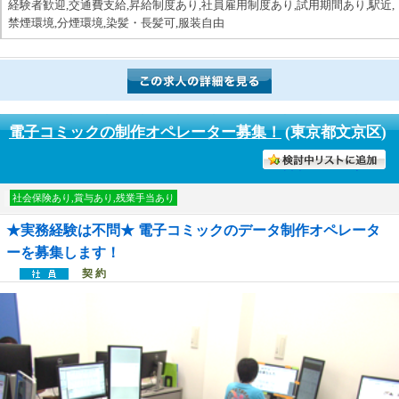
経験者歓迎,交通費支給,昇給制度あり,社員雇用制度あり,試用期間あり,駅近,
禁煙環境,分煙環境,染髪・長髪可,服装自由
電子コミックの制作オペレーター募集！
(東京都文京区)
討中リストに入れる
社会保険あり,賞与あり,残業手当あり
★実務経験は不問★ 電子コミックのデータ制作オペレータ
ーを募集します！
契 約