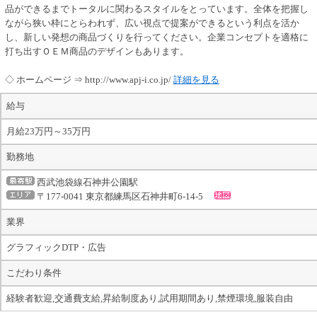
品ができるまでトータルに関わるスタイルをとっています。全体を把握し
ながら狭い枠にとらわれず、広い視点で提案ができるという利点を活か
し、新しい発想の商品づくりを行ってください。企業コンセプトを適格に
打ち出すＯＥＭ商品のデザインもあります。
◇ ホームページ ⇒ http://www.apj-i.co.jp/
詳細を見る
給与
月給23万円～35万円
勤務地
西武池袋線石神井公園駅
〒177-0041 東京都練馬区石神井町6-14-5
業界
グラフィックDTP・広告
こだわり条件
経験者歓迎,交通費支給,昇給制度あり,試用期間あり,禁煙環境,服装自由