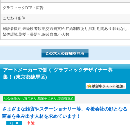
グラフィックDTP・広告
こだわり条件
経験者歓迎,未経験者歓迎,交通費支給,昇給制度あり,試用期間あり,転勤なし,
禁煙環境,染髪・長髪可,服装自由,小人数
アートメーカーで働く グラフィックデザイナー募
集！
(東京都練馬区)
討中リストに入れる
社会保険あり,賞与あり,残業手当あり,交通費支給
さまざまな雑貨やステーショナリー等、今後会社の顔となる
商品を生み出す人材を求めています！
中 途