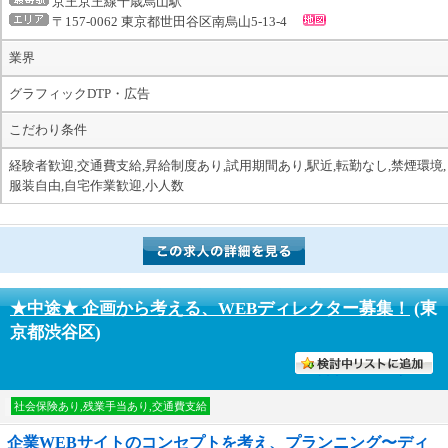
京王京王線千歳烏山駅
〒157-0062 東京都世田谷区南烏山5-13-4
業界
グラフィックDTP・広告
こだわり条件
経験者歓迎,交通費支給,昇給制度あり,試用期間あり,駅近,転勤なし,禁煙環境,
服装自由,自宅作業歓迎,小人数
★中途★ 企画から考える、WEBディレクター募集！
(東
京都渋谷区)
討中リストに入れる
社会保険あり,残業手当あり,交通費支給
企業WEBサイトのコンセプトを考え、プランニング〜ディ