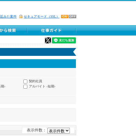
近みた案件
セキュアモード（SSL）
契約社員
長期-
アルバイト -短期-
表示件数：