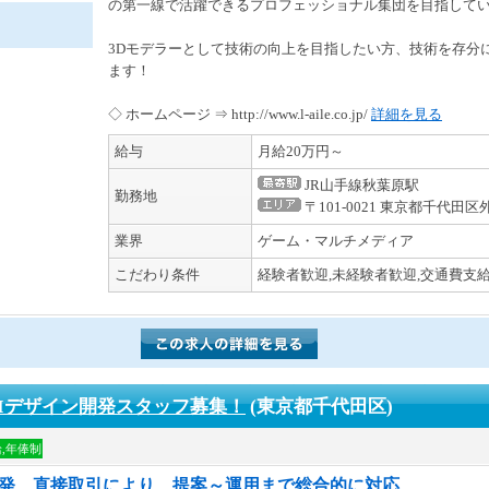
の第一線で活躍できるプロフェッショナル集団を目指して
3Dモデラーとして技術の向上を目指したい方、技術を存分
ます！
◇ ホームページ ⇒ http://www.l-aile.co.jp/
詳細を見る
給与
月給20万円～
JR山手線秋葉原駅
勤務地
〒101-0021 東京都千代田区
業界
ゲーム・マルチメディア
こだわり条件
経験者歓迎,未経験者歓迎,交通費支給
UIデザイン開発スタッフ募集！
(東京都千代田区)
,年俸制
開発、直接取引により、提案～運用まで総合的に対応