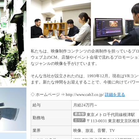
私たちは、映像制作コンテンツの企画制作を担っているプ
ウェブ上のCM、店舗やイベント会場で流れるプロモーショ
なジャンルの映像を手がけています。
そんな当社が設立されたのは、1993年12月。現在はVR
ます。新たな仲間をお迎えすることで、今後に向けてパワ
◇ ホームページ ⇒ http://www.cab3.co.jp/
詳細を見る
給与
月給24万円～
東京メトロ千代田線根津駅
勤務地
〒113-0031 東京都文京区根津
業界
映像、放送、音響、TV