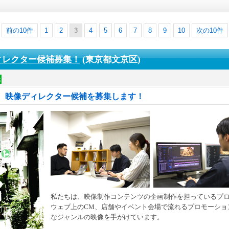
前の10件
1
2
3
4
5
6
7
8
9
10
次の10件
！ディレクター候補募集！
(東京都文京区)
給
、映像ディレクター候補を募集します！
私たちは、映像制作コンテンツの企画制作を担っているプ
ウェブ上のCM、店舗やイベント会場で流れるプロモーショ
なジャンルの映像を手がけています。