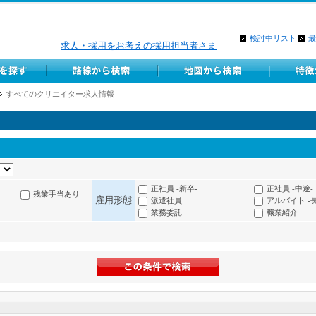
検討中リスト
最
求人・採用をお考えの採用担当者さま
すべてのクリエイター求人情報
正社員 -新卒-
正社員 -中途-
残業手当あり
雇用形態
派遣社員
アルバイト -
業務委託
職業紹介