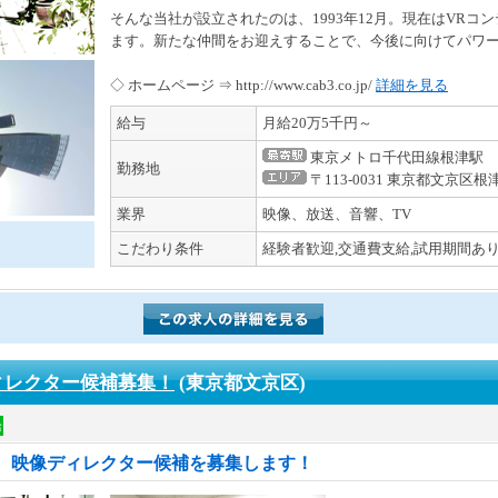
そんな当社が設立されたのは、1993年12月。現在はVR
ます。新たな仲間をお迎えすることで、今後に向けてパワ
◇ ホームページ ⇒ http://www.cab3.co.jp/
詳細を見る
給与
月給20万5千円～
東京メトロ千代田線根津駅
勤務地
〒113-0031 東京都文京区根津
業界
映像、放送、音響、TV
こだわり条件
経験者歓迎,交通費支給,試用期間あり
！ディレクター候補募集！
(東京都文京区)
給
、映像ディレクター候補を募集します！