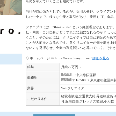
ものを考えていくことも始めています。
当社が特に強みとしているのが、採用の分野。クライアン
した中小まで、様々な企業と取引があり、業種も IT、食
ファニプロには、”think smile” という経営理念があ
社・同僚・自分自身がどうすれば笑顔になれるのか？ しっ
うこと。そのためには、クリエイティブは自己満足のため
ことが大前提となるのです。各クリエイターが個を磨き上げ
ない力を発揮させ、企業の課題解決へと導いていく。それ
◇ ホームページ ⇒ https://www.funnypro.net/
詳細を見る
給与
月給22万円～
JR中央線荻窪駅
勤務地
〒167-0052 東京都杉並区南荻窪
業界
Webクリエイター
経験者歓迎,交通費支給,昇給制度あり
こだわり条件
可,服装自由,フレックス歓迎,小人数