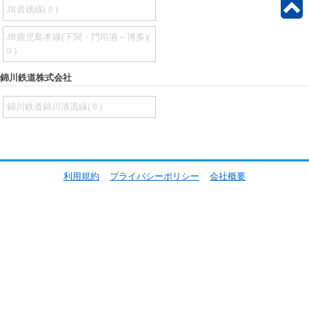
JR岩徳線( 0 )
JR鹿児島本線(下関・門司港～博多)(
0 )
錦川鉄道株式会社
錦川鉄道錦川清流線( 0 )
利用規約
プライバシーポリシー
会社概要