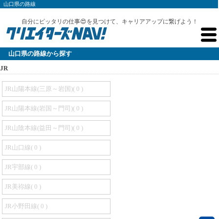
山口県の路線
自分にピッタリの仕事😍を見つけて、キャリアアップに繋げよう！
山口県の路線から探す
JR
JR山陽本線(三原～岩国)( 0 )
JR山陽本線(岩国～門司)( 0 )
JR山陰本線(益田～門司)( 0 )
JR山口線( 0 )
JR宇部線( 0 )
JR美祢線( 0 )
JR小野田線( 0 )