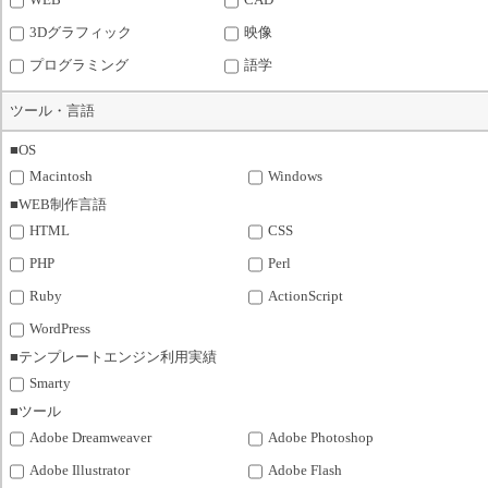
3Dグラフィック
映像
プログラミング
語学
ツール・言語
■OS
Macintosh
Windows
■WEB制作言語
HTML
CSS
PHP
Perl
Ruby
ActionScript
WordPress
■テンプレートエンジン利用実績
Smarty
■ツール
Adobe Dreamweaver
Adobe Photoshop
Adobe Illustrator
Adobe Flash