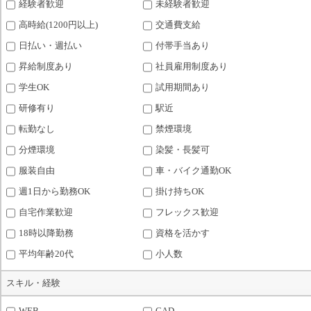
経験者歓迎
未経験者歓迎
高時給(1200円以上)
交通費支給
日払い・週払い
付帯手当あり
昇給制度あり
社員雇用制度あり
学生OK
試用期間あり
研修有り
駅近
転勤なし
禁煙環境
分煙環境
染髪・長髪可
服装自由
車・バイク通勤OK
週1日から勤務OK
掛け持ちOK
自宅作業歓迎
フレックス歓迎
18時以降勤務
資格を活かす
平均年齢20代
小人数
スキル・経験
WEB
CAD