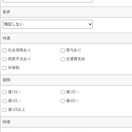
業界
待遇
社会保険あり
賞与あり
残業手当あり
交通費支給
年俸制
期間
週1日～
週2日～
週3日～
週4日～
週5日以上
特徴